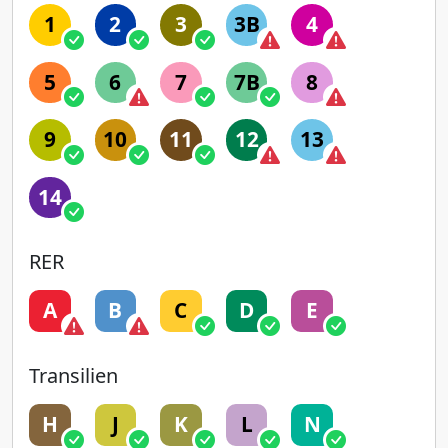
1
2
3
3B
4
5
6
7
7B
8
9
10
11
12
13
14
RER
A
B
C
D
E
Transilien
H
J
K
L
N