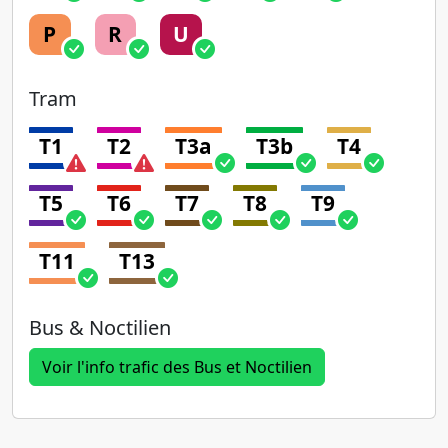
P
R
U
Tram
T1
T2
T3a
T3b
T4
T5
T6
T7
T8
T9
T11
T13
Bus & Noctilien
Voir l'info trafic des Bus et Noctilien