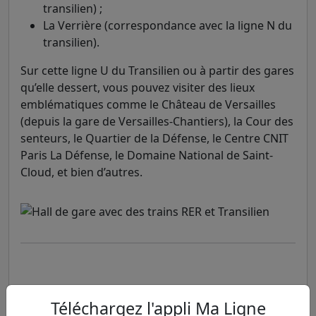
transilien) ;
La Verrière (correspondance avec la ligne N du
transilien).
Sur cette ligne U du Transilien ou à partir des gares
qu’elle dessert, vous pouvez visiter des lieux
emblématiques comme le Château de Versailles
(depuis la gare de Versailles-Chantiers), la Cour des
senteurs, le Quartier de la Défense, le Centre CNIT
Paris La Défense, le Domaine National de Saint-
Cloud, et bien d’autres.
Téléchargez l'appli Ma Ligne