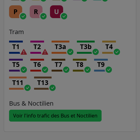
P
R
U
Tram
T1
T2
T3a
T3b
T4
T5
T6
T7
T8
T9
T11
T13
Bus & Noctilien
Voir l'info trafic des Bus et Noctilien