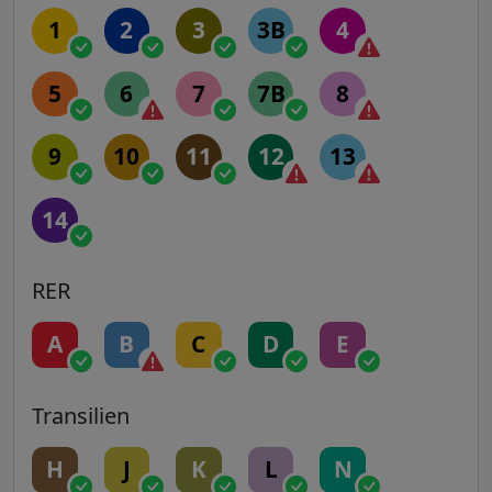
1
2
3
3B
4
5
6
7
7B
8
9
10
11
12
13
14
RER
A
B
C
D
E
Transilien
H
J
K
L
N