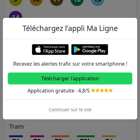
14
Téléchargez l'appli Ma Ligne
RER
A
B
C
D
E
Recevez les alertes trafic sur votre smartphone !
Transilien
Télécharger l'application
H
J
K
L
N
Application gratuite · 4,8/5
P
R
U
Continuer sur le site
Tram