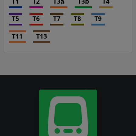
T1
T2
T3a
T3b
T4
T5
T6
T7
T8
T9
T11
T13