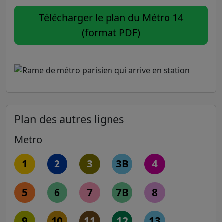
Télécharger le plan du Métro 14
(format PDF)
Plan des autres lignes
Metro
1
2
3
3B
4
5
6
7
7B
8
9
10
11
12
13