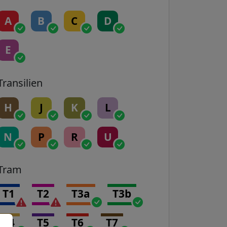
A
B
C
D
E
Transilien
H
J
K
L
N
P
R
U
Tram
T1
T2
T3a
T3b
T4
T5
T6
T7