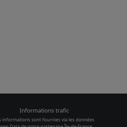
Informations trafic
s informations sont fournies via les données
pen Data de notre partenaire Île-de-France