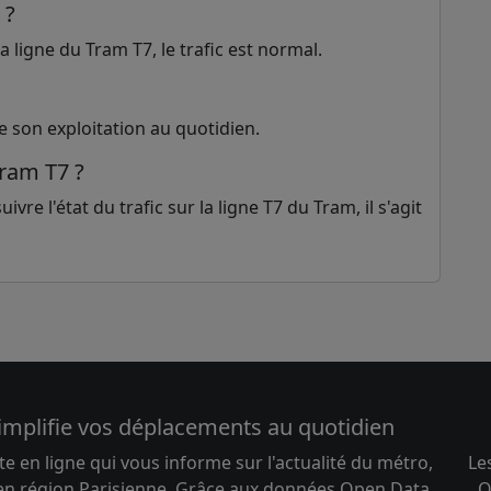
 ?
 ligne du Tram T7, le trafic est normal.
e son exploitation au quotidien.
Tram T7 ?
ivre l'état du trafic sur la ligne T7 du Tram, il s'agit
implifie vos déplacements au quotidien
te en ligne qui vous informe sur l'actualité du métro,
Le
 en région Parisienne. Grâce aux données Open Data
O