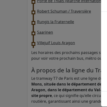
Porte de Thiais (Marché international)
Robert Schuman / Traversière
Rungis la Fraternelle
Saarinen
Villejuif Louis Aragon
Les horaires des prochains passages sont 
pour voir votre prochain bus, métro ou t
À propos de la ligne du Tra
Le tramway T7 de Paris est une ligne de 
Mons, située dans le département de l'Es
Aragon, dans le département du Val-d
site propre
, ce qui signifie qu'elle circul
routière, garantissant ainsi une grande ré