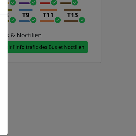
T8
T9
T11
T13
Bus & Noctilien
Voir l'info trafic des Bus et Noctilien