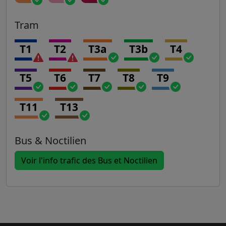
Tram
T1
T2
T3a
T3b
T4
T5
T6
T7
T8
T9
T11
T13
Bus & Noctilien
Voir l'info trafic des Bus et Noctilien