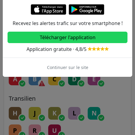
5
6
7
7B
8
Recevez les alertes trafic sur votre smartphone !
9
10
11
12
13
Télécharger l'application
14
Application gratuite · 4,8/5
RER
Continuer sur le site
A
B
C
D
E
Transilien
H
J
K
L
N
P
R
U