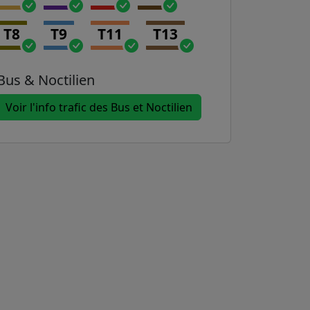
T8
T9
T11
T13
Bus & Noctilien
Voir l'info trafic des Bus et Noctilien