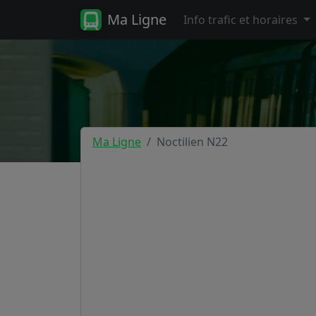
Ma Ligne
Info trafic et horaires
Ma Ligne
Noctilien N22