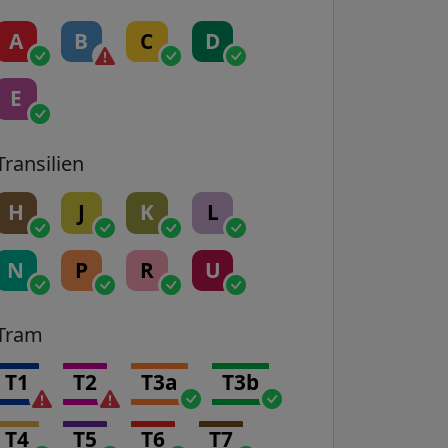
A
B
C
D
E
Transilien
H
J
K
L
N
P
R
U
Tram
T1
T2
T3a
T3b
T4
T5
T6
T7