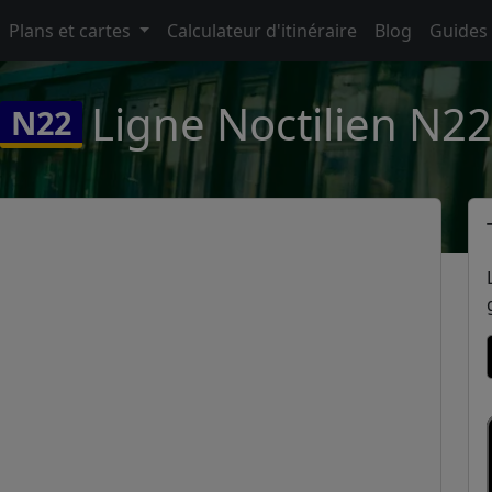
Plans et cartes
Calculateur d'itinéraire
Blog
Guides
Ligne Noctilien N22
N22