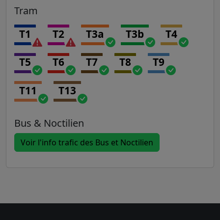
Tram
T1
T2
T3a
T3b
T4
T5
T6
T7
T8
T9
T11
T13
Bus & Noctilien
Voir l'info trafic des Bus et Noctilien