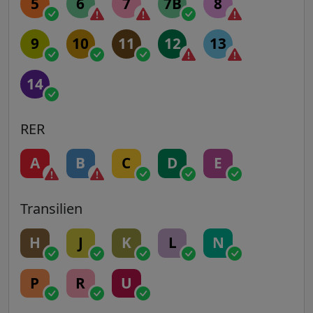
5
6
7
7B
8
9
10
11
12
13
14
RER
A
B
C
D
E
Transilien
H
J
K
L
N
P
R
U