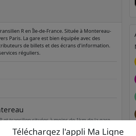
ransilien R en Île-de-France. Située à Montereau-
 vers Paris. La gare est bien équipée avec des
ributeurs de billets et des écrans d'information.
services réguliers.
ntereau
ER et transilien situées à moins de 1km de la gare
Téléchargez l'appli Ma Ligne