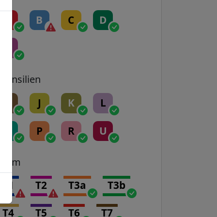
A
B
C
D
E
Transilien
H
J
K
L
N
P
R
U
Tram
T1
T2
T3a
T3b
T4
T5
T6
T7