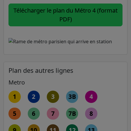
Télécharger le plan du Métro 4 (format
PDF)
Plan des autres lignes
Metro
1
2
3
3B
4
5
6
7
7B
8
9
10
11
12
13