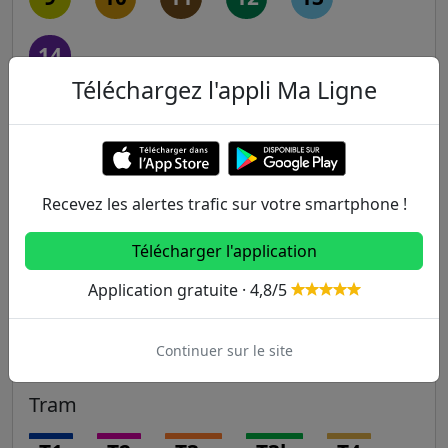
14
Téléchargez l'appli Ma Ligne
RER
A
B
C
D
E
Recevez les alertes trafic sur votre smartphone !
Transilien
Télécharger l'application
H
J
K
L
N
Application gratuite · 4,8/5
P
R
U
Continuer sur le site
Tram