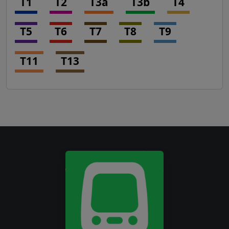
T1
T2
T3a
T3b
T4
T5
T6
T7
T8
T9
T11
T13