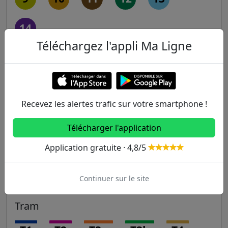
14
Téléchargez l'appli Ma Ligne
RER
A
B
C
D
E
Recevez les alertes trafic sur votre smartphone !
Transilien
Télécharger l'application
H
J
K
L
N
Application gratuite · 4,8/5
P
R
U
Continuer sur le site
Tram