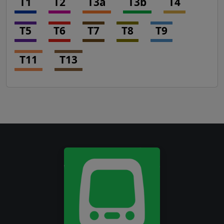
T1
T2
T3a
T3b
T4
T5
T6
T7
T8
T9
T11
T13