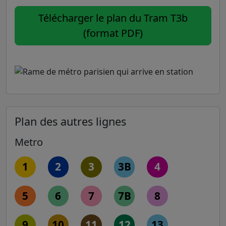
Télécharger le plan du Tram T3b
(format PDF)
Plan des autres lignes
Metro
1
2
3
3B
4
5
6
7
7B
8
9
10
11
12
13