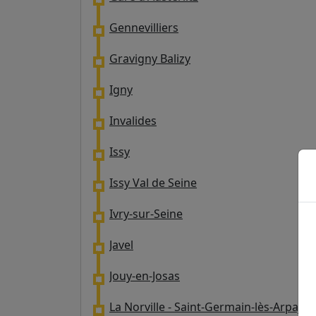
Gennevilliers
Gravigny Balizy
Igny
Invalides
Issy
Issy Val de Seine
Ivry-sur-Seine
Javel
Jouy-en-Josas
La Norville - Saint-Germain-lès-Arpajon