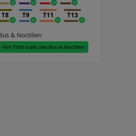
T8
T9
T11
T13
Bus & Noctilien
Voir l'info trafic des Bus et Noctilien