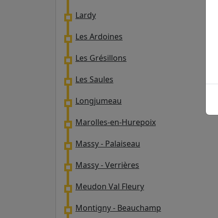
Lardy
Les Ardoines
Les Grésillons
Les Saules
Longjumeau
Marolles-en-Hurepoix
Massy - Palaiseau
Massy - Verrières
Meudon Val Fleury
Montigny - Beauchamp