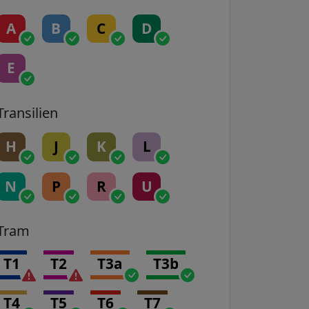
A
B
C
D
E
Transilien
H
J
K
L
N
P
R
U
Tram
T1
T2
T3a
T3b
T4
T5
T6
T7