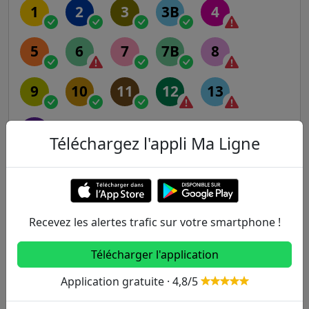
1
2
3
3B
4
5
6
7
7B
8
9
10
11
12
13
14
Téléchargez l'appli Ma Ligne
RER
A
B
C
D
E
Recevez les alertes trafic sur votre smartphone !
Transilien
Télécharger l'application
Application gratuite · 4,8/5
H
J
K
L
N