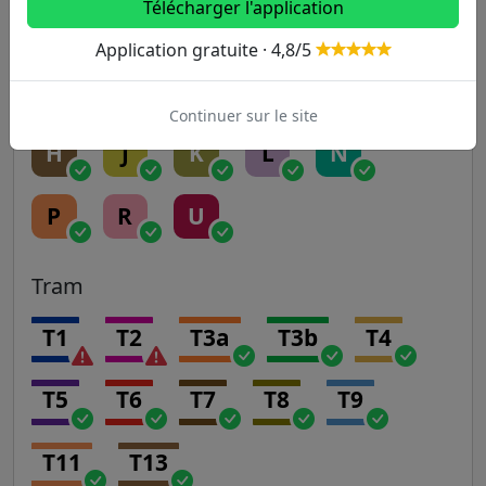
Télécharger l'application
A
B
C
D
E
Application gratuite · 4,8/5
Transilien
Continuer sur le site
H
J
K
L
N
P
R
U
Tram
T1
T2
T3a
T3b
T4
T5
T6
T7
T8
T9
T11
T13