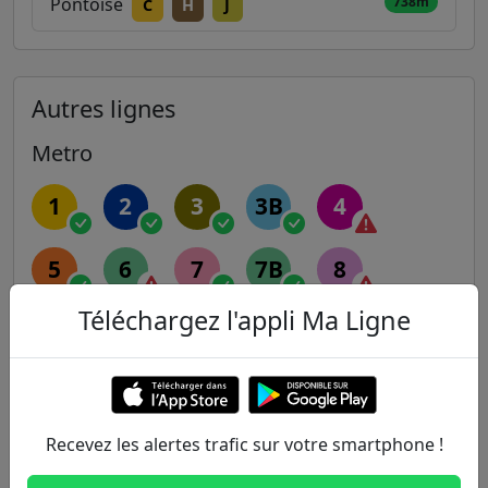
738m
Pontoise
C
H
J
Autres lignes
Metro
1
2
3
3B
4
5
6
7
7B
8
Téléchargez l'appli Ma Ligne
9
10
11
12
13
14
Recevez les alertes trafic sur votre smartphone !
RER