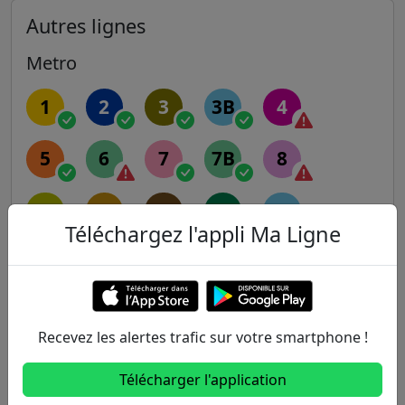
Autres lignes
Metro
1
2
3
3B
4
5
6
7
7B
8
9
10
11
12
13
Téléchargez l'appli Ma Ligne
14
RER
Recevez les alertes trafic sur votre smartphone !
A
B
C
D
E
Télécharger l'application