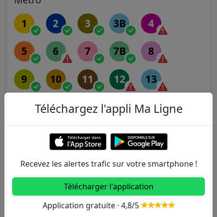
1
2
3
3B
4
5
6
7
7B
8
9
10
11
12
13
14
Téléchargez l'appli Ma Ligne
RER
A
B
C
D
E
Recevez les alertes trafic sur votre smartphone !
Télécharger l'application
Transilien
Application gratuite · 4,8/5
H
J
K
L
N