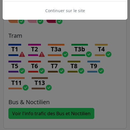
Continuer sur le site
P
R
U
Tram
T1
T2
T3a
T3b
T4
T5
T6
T7
T8
T9
T11
T13
Bus & Noctilien
Voir l'info trafic des Bus et Noctilien