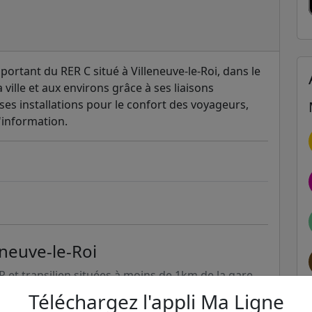
mportant du RER C situé à Villeneuve-le-Roi, dans le
a ville et aux environs grâce à ses liaisons
rses installations pour le confort des voyageurs,
'information.
eneuve-le-Roi
ER et transilien situées à moins de 1km de la gare
Téléchargez l'appli Ma Ligne