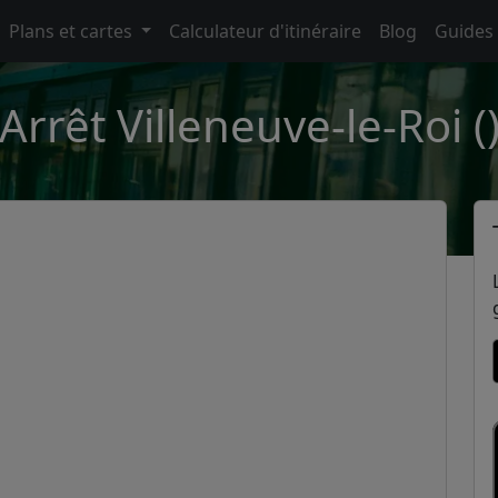
Plans et cartes
Calculateur d'itinéraire
Blog
Guides
Arrêt Villeneuve-le-Roi (