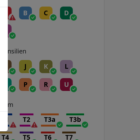
A
B
C
D
E
Transilien
H
J
K
L
N
P
R
U
Tram
T1
T2
T3a
T3b
T4
T5
T6
T7