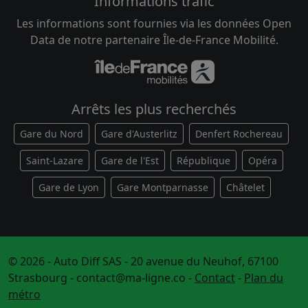
Informations trafic
Les informations sont fournies via les données Open
Data de notre partenaire Île-de-France Mobilité.
Arrêts les plus recherchés
Gare du Nord
Gare d'Austerlitz
Denfert Rochereau
Saint-Lazare
Gare de l'Est
République
Opéra
Gare de Lyon
Gare Montparnasse
Châtelet
© 2026 - Auto Diff SAS - 20 avenue du Neuhof, 67100
Strasbourg -
contact@ma-ligne.co
-
Contact
-
Plan du
métro