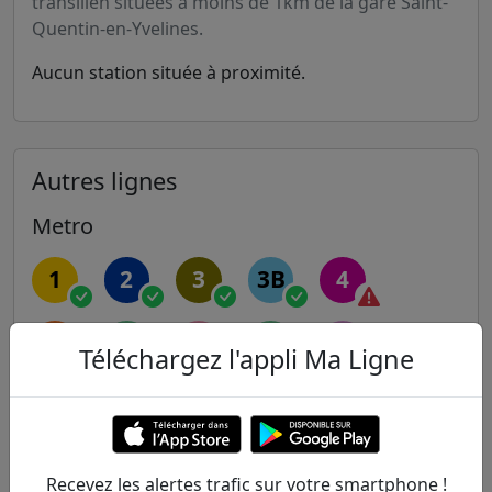
transilien situées à moins de 1km de la gare Saint-
Quentin-en-Yvelines.
Aucun station située à proximité.
Autres lignes
Metro
1
2
3
3B
4
5
6
7
7B
8
Téléchargez l'appli Ma Ligne
9
10
11
12
13
14
Recevez les alertes trafic sur votre smartphone !