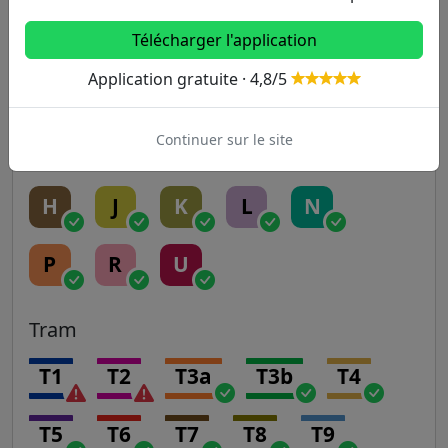
Télécharger l'application
RER
Application gratuite · 4,8/5
A
B
C
D
E
Continuer sur le site
Transilien
H
J
K
L
N
P
R
U
Tram
T1
T2
T3a
T3b
T4
T5
T6
T7
T8
T9