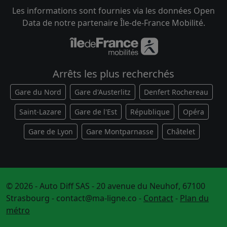
Les informations sont fournies via les données Open
Data de notre partenaire Île-de-France Mobilité.
Arrêts les plus recherchés
Gare du Nord
Gare d'Austerlitz
Denfert Rochereau
Saint-Lazare
Gare de l'Est
République
Opéra
Gare de Lyon
Gare Montparnasse
Châtelet
© 2026 - Auto Diff SAS - 20 avenue du Neuhof, 67100
Strasbourg -
contact@ma-ligne.co
-
Contact
-
Plan du
métro