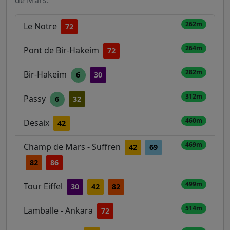
262m
Le Notre
72
264m
Pont de Bir-Hakeim
72
282m
Bir-Hakeim
6
30
312m
Passy
6
32
460m
Desaix
42
469m
Champ de Mars - Suffren
42
69
82
86
499m
Tour Eiffel
30
42
82
514m
Lamballe - Ankara
72