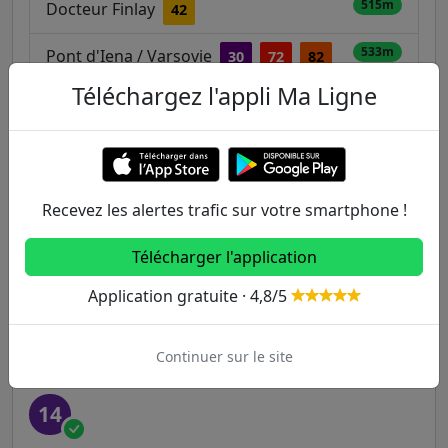
515m
Docteur Finlay
42
533m
Pont d'Iena / Varsovie
30
72
82
Téléchargez l'appli Ma Ligne
Autres lignes
Metro
Recevez les alertes trafic sur votre smartphone !
1
2
3
3B
4
Télécharger l'application
5
6
7
7B
8
Application gratuite · 4,8/5
9
10
11
12
13
Continuer sur le site
14