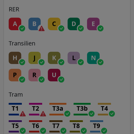
RER
A
B
C
D
E
Transilien
H
J
K
L
N
P
R
U
Tram
T1
T2
T3a
T3b
T4
T5
T6
T7
T8
T9