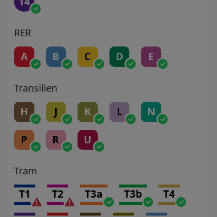
14
RER
A
B
C
D
E
Transilien
H
J
K
L
N
P
R
U
Tram
T1
T2
T3a
T3b
T4