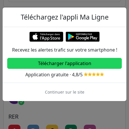
Téléchargez l'appli Ma Ligne
Autres lignes
Metro
1
2
3
3B
4
Recevez les alertes trafic sur votre smartphone !
Télécharger l'application
5
6
7
7B
8
Application gratuite · 4,8/5
9
10
11
12
13
Continuer sur le site
14
RER