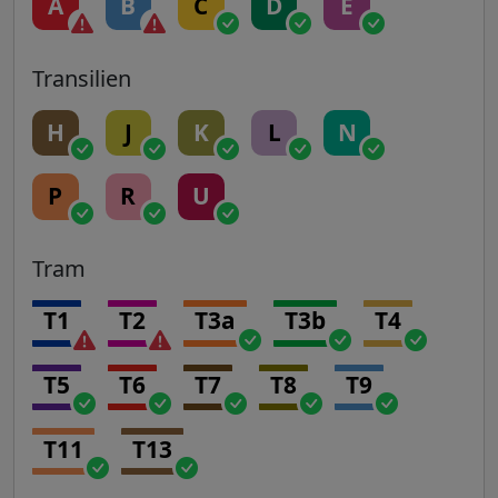
A
B
C
D
E
Transilien
H
J
K
L
N
P
R
U
Tram
T1
T2
T3a
T3b
T4
T5
T6
T7
T8
T9
T11
T13