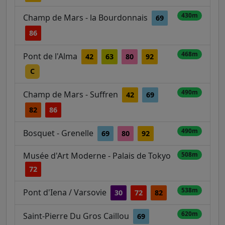
430m
Champ de Mars - la Bourdonnais
69
86
468m
Pont de l'Alma
42
63
80
92
C
490m
Champ de Mars - Suffren
42
69
82
86
490m
Bosquet - Grenelle
69
80
92
Musée d'Art Moderne - Palais de Tokyo
508m
72
538m
Pont d'Iena / Varsovie
30
72
82
620m
Saint-Pierre Du Gros Caillou
69