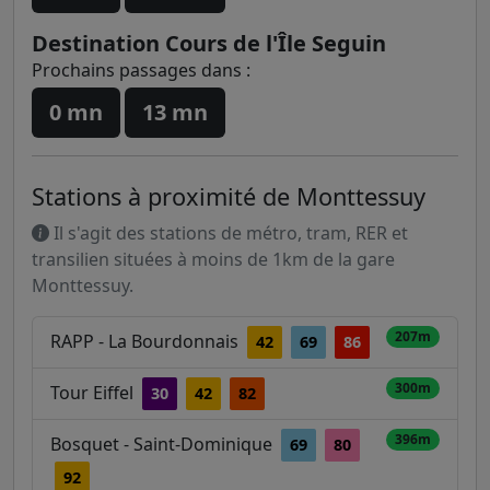
Destination Cours de l'Île Seguin
Prochains passages dans :
0 mn
13 mn
Stations à proximité de Monttessuy
Il s'agit des stations de métro, tram, RER et
transilien situées à moins de 1km de la gare
Monttessuy.
207m
RAPP - La Bourdonnais
42
69
86
300m
Tour Eiffel
30
42
82
396m
Bosquet - Saint-Dominique
69
80
92