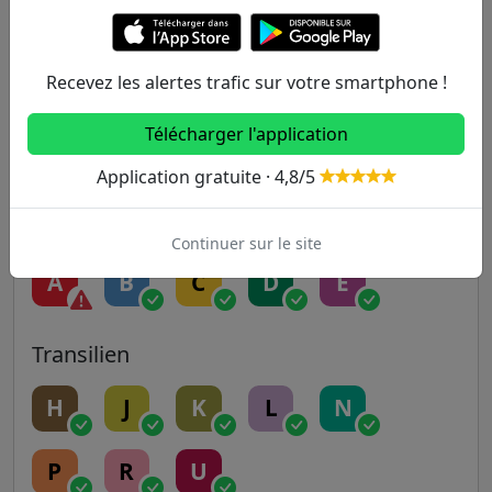
5
6
7
7B
8
Recevez les alertes trafic sur votre smartphone !
9
10
11
12
13
Télécharger l'application
14
Application gratuite · 4,8/5
RER
Continuer sur le site
A
B
C
D
E
Transilien
H
J
K
L
N
P
R
U