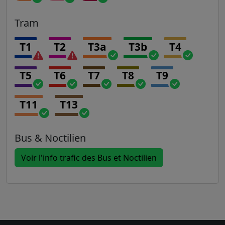
Tram
T1
T2
T3a
T3b
T4
T5
T6
T7
T8
T9
T11
T13
Bus & Noctilien
Voir l'info trafic des Bus et Noctilien