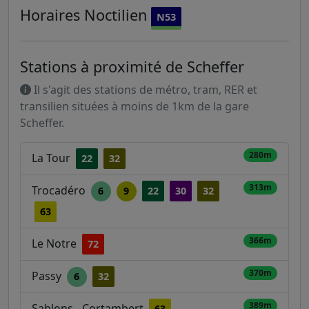
Horaires
Noctilien
N53
Stations à proximité de Scheffer
Il s'agit des stations de métro, tram, RER et
transilien situées à moins de 1km de la gare
Scheffer.
280m
La Tour
22
32
313m
Trocadéro
6
9
22
30
32
63
366m
Le Notre
72
370m
Passy
6
32
389m
Sablons - Cortambert
63