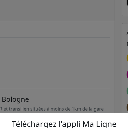
n Bologne
ER et transilien situées à moins de 1km de la gare
Téléchargez l'appli Ma Ligne