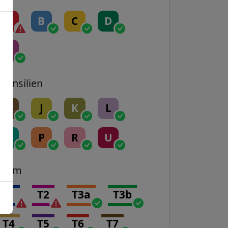
A
B
C
D
E
Transilien
H
J
K
L
N
P
R
U
Tram
T1
T2
T3a
T3b
T4
T5
T6
T7