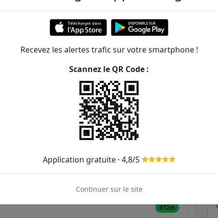
187m
259m
285m
Recevez les alertes trafic sur votre smartphone !
Scannez le QR Code :
406m
410m
436m
451m
Application gratuite · 4,8/5
457m
e Radio France
72
C
470m
Continuer sur le site
472m