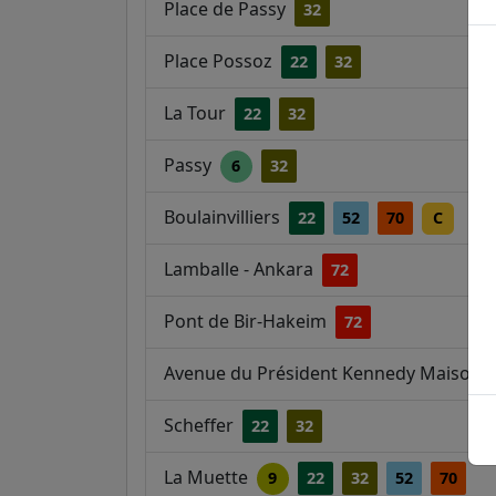
Place de Passy
32
Place Possoz
22
32
La Tour
22
32
Passy
6
32
Boulainvilliers
22
52
70
C
Lamballe - Ankara
72
Pont de Bir-Hakeim
72
Avenue du Président Kennedy Maison d
Scheffer
22
32
La Muette
9
22
32
52
70