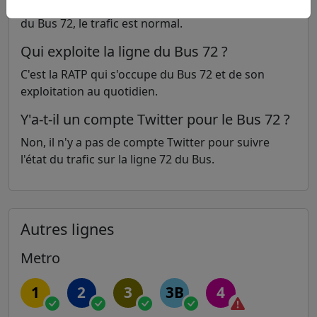
Il n'y a aucun problème actuellement sur la ligne
du Bus 72, le trafic est normal.
Qui exploite la ligne du Bus 72 ?
C'est la RATP qui s'occupe du Bus 72 et de son
exploitation au quotidien.
Y'a-t-il un compte Twitter pour le Bus 72 ?
Non, il n'y a pas de compte Twitter pour suivre
l'état du trafic sur la ligne 72 du Bus.
Autres lignes
Metro
1
2
3
3B
4