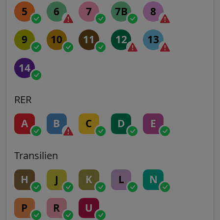
5
6
7
7B
8
9
10
11
12
13
14
RER
A
B
C
D
E
Transilien
H
J
K
L
N
P
R
U