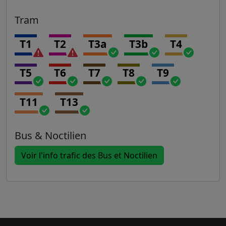
Tram
T1
T2
T3a
T3b
T4
T5
T6
T7
T8
T9
T11
T13
Bus & Noctilien
Voir l'info trafic des Bus et Noctilien