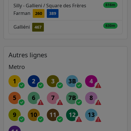
Silly - Gallieni / Square des Frères
616m
Farman
260
389
630m
Galliéni
467
Autres lignes
Metro
1
2
3
3B
4
5
6
7
7B
8
9
10
11
12
13