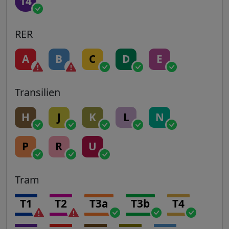
14
RER
A
B
C
D
E
Transilien
H
J
K
L
N
P
R
U
Tram
T1
T2
T3a
T3b
T4