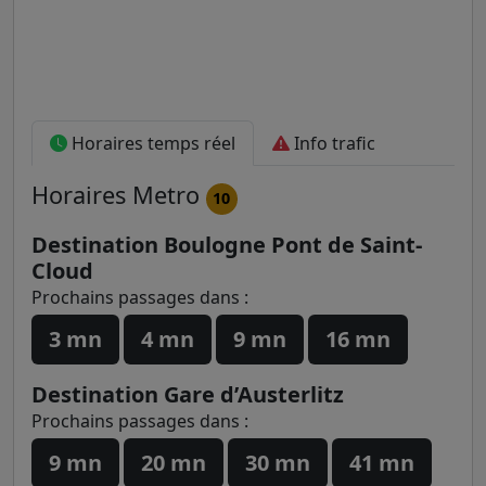
Horaires temps réel
Info trafic
Horaires
Metro
10
Destination Boulogne Pont de Saint-
Cloud
Prochains passages dans :
3 mn
4 mn
9 mn
16 mn
Destination Gare d’Austerlitz
Prochains passages dans :
9 mn
20 mn
30 mn
41 mn