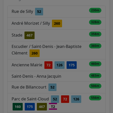
230m
Rue de Silly
52
328m
André Morizet / Silly
260
358m
Stade
467
Escudier / Saint-Denis - Jean-Baptiste
360m
Clément
260
460m
Ancienne Mairie
72
126
175
Saint-Denis - Anna Jacquin
483m
506m
Rue de Billancourt
52
556m
Parc de Saint-Cloud
52
72
126
160
175
467
T2