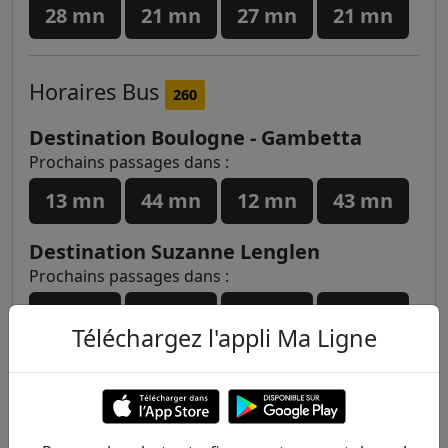
28 mn
21 mn
27 mn
21 mn
Horaires
Bus
260
Destination Boulogne - Gambetta
Prochains passages dans :
13 mn
44 mn
12 mn
43 mn
Destination Suzanne Lenglen
Prochains passages dans :
15 mn
42 mn
17 mn
44 mn
Téléchargez l'appli Ma Ligne
Horaires
Bus
467
Destination Aller