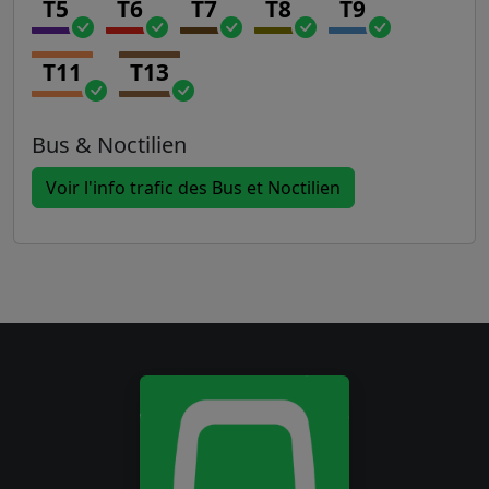
T5
T6
T7
T8
T9
T11
T13
Bus & Noctilien
Voir l'info trafic des Bus et Noctilien