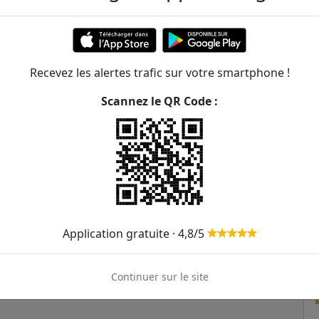
376m
man
260
389
Recevez les alertes trafic sur votre smartphone !
482m
Scannez le QR Code :
488m
683m
689m
Clément
260
701m
Application gratuite · 4,8/5
716m
Continuer sur le site