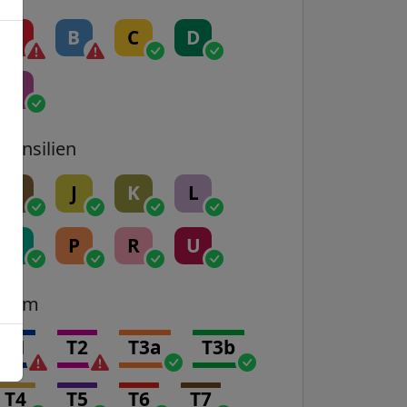
A
B
C
D
E
Transilien
H
J
K
L
N
P
R
U
Tram
T1
T2
T3a
T3b
T4
T5
T6
T7