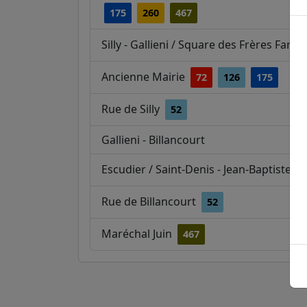
175
260
467
Silly - Gallieni / Square des Frères Far
Ancienne Mairie
72
126
175
Rue de Silly
52
Gallieni - Billancourt
Escudier / Saint-Denis - Jean-Baptiste 
Rue de Billancourt
52
Maréchal Juin
467