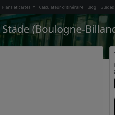
Plans et cartes
Calculateur d'itinéraire
Blog
Guides
 Stade (Boulogne-Billan