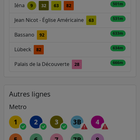
501m
Iéna
9
32
63
82
531m
Jean Nicot - Église Américaine
63
633m
Bassano
92
634m
Lübeck
82
666m
Palais de la Découverte
28
Autres lignes
Metro
1
2
3
3B
4
5
6
7
7B
8