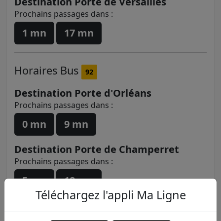
Destination Porte de Versailles
Prochains passages dans :
1 mn
17 mn
Horaires
Bus
92
Destination Porte d'Orléans
Prochains passages dans :
0 mn
9 mn
Destination Porte de Champerret
Prochains passages dans :
5 mn
18 mn
Téléchargez l'appli Ma Ligne
Stations à proximité de Alma -