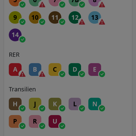
9
10
11
12
13
14
RER
A
B
C
D
E
Transilien
H
J
K
L
N
P
R
U