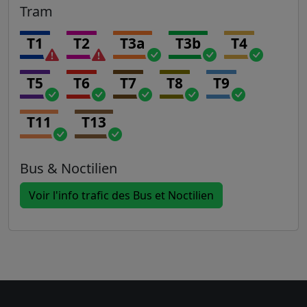
Tram
T1
T2
T3a
T3b
T4
T5
T6
T7
T8
T9
T11
T13
Bus & Noctilien
Voir l'info trafic des Bus et Noctilien