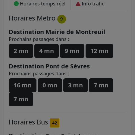
Horaires temps réel
Info trafic
Horaires
Metro
9
Destination Mairie de Montreuil
Prochains passages dans :
2 mn
4 mn
9 mn
12 mn
Destination Pont de Sèvres
Prochains passages dans :
16 mn
0 mn
3 mn
7 mn
7 mn
Horaires
Bus
42