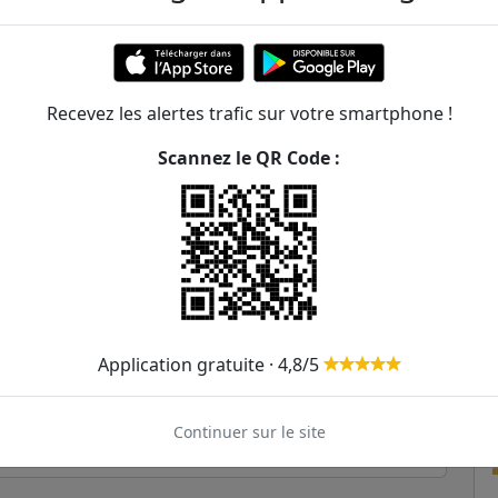
352m
382m
Recevez les alertes trafic sur votre smartphone !
385m
Scannez le QR Code :
449m
0
92
506m
534m
de Beyrouth
32
92
560m
13
42
Application gratuite · 4,8/5
607m
28
63
621m
Continuer sur le site