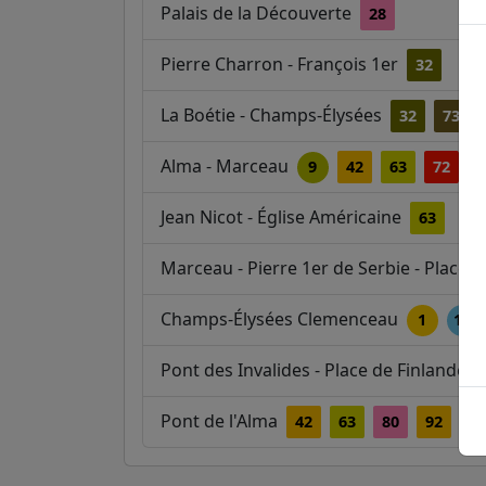
Palais de la Découverte
28
Pierre Charron - François 1er
32
La Boétie - Champs-Élysées
32
73
Alma - Marceau
9
42
63
72
8
Jean Nicot - Église Américaine
63
Marceau - Pierre 1er de Serbie - Place 
Champs-Élysées Clemenceau
1
13
Pont des Invalides - Place de Finlande
Pont de l'Alma
42
63
80
92
C