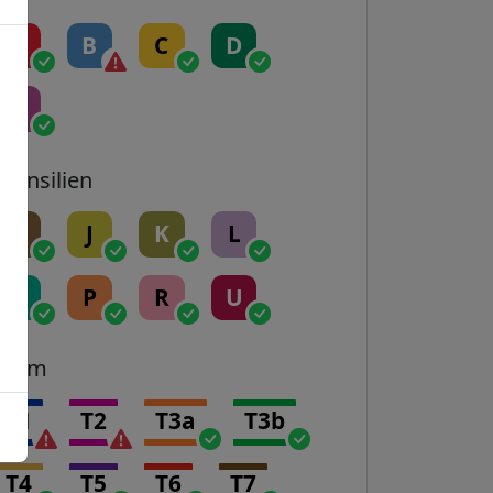
A
B
C
D
E
Transilien
H
J
K
L
N
P
R
U
Tram
T1
T2
T3a
T3b
T4
T5
T6
T7