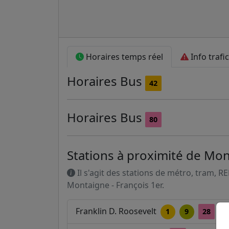
Horaires temps réel
Info trafic
Horaires
Bus
42
Horaires
Bus
80
Stations à proximité de Mon
Il s'agit des stations de métro, tram, R
Montaigne - François 1er.
Franklin D. Roosevelt
1
9
28
3