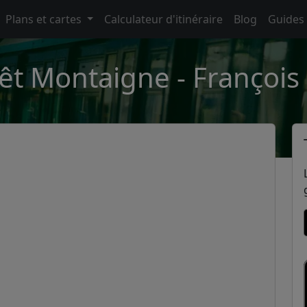
Plans et cartes
Calculateur d'itinéraire
Blog
Guides
êt Montaigne - François