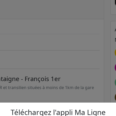
taigne - François 1er
ER et transilien situées à moins de 1km de la gare
347m
2
42
73
80
93
Téléchargez l'appli Ma Ligne