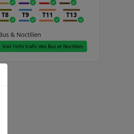
T8
T9
T11
T13
Bus & Noctilien
Voir l'info trafic des Bus et Noctilien