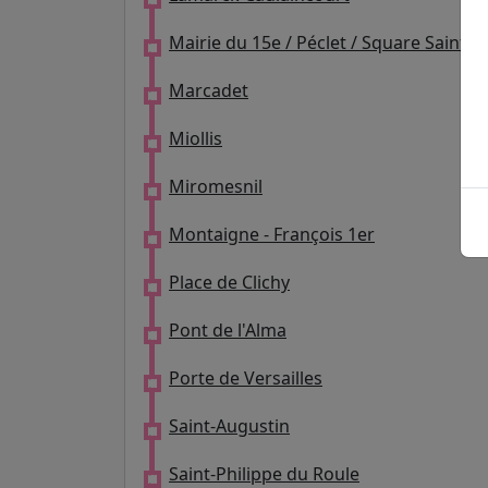
Mairie du 15e / Péclet / Square Saint-
Marcadet
Miollis
Miromesnil
Montaigne - François 1er
Place de Clichy
Pont de l'Alma
Porte de Versailles
Saint-Augustin
Saint-Philippe du Roule