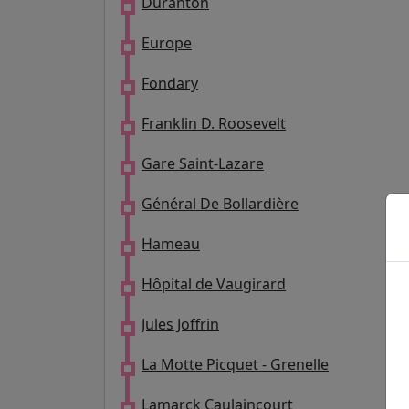
Duranton
Europe
Fondary
Franklin D. Roosevelt
Gare Saint-Lazare
Général De Bollardière
Hameau
Hôpital de Vaugirard
Jules Joffrin
La Motte Picquet - Grenelle
Lamarck Caulaincourt