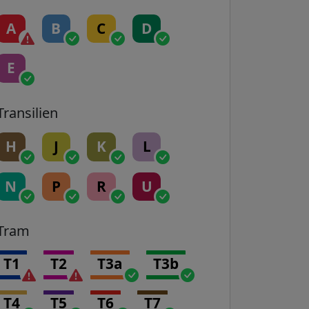
A
B
C
D
E
Transilien
H
J
K
L
N
P
R
U
Tram
T1
T2
T3a
T3b
T4
T5
T6
T7