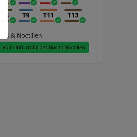
T8
T9
T11
T13
Bus & Noctilien
Voir l'info trafic des Bus et Noctilien