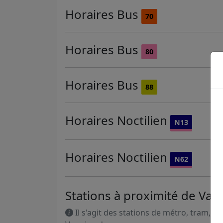
Horaires
Bus
70
Horaires
Bus
80
Horaires
Bus
88
Horaires
Noctilien
N13
Horaires
Noctilien
N62
Stations à proximité de Vau
Il s'agit des stations de métro, tram, R