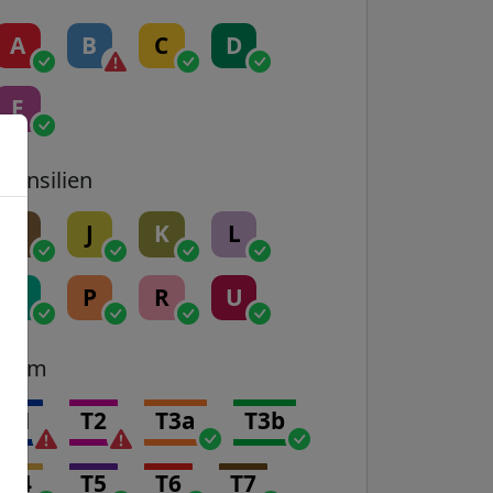
A
B
C
D
E
Transilien
H
J
K
L
N
P
R
U
Tram
T1
T2
T3a
T3b
T4
T5
T6
T7