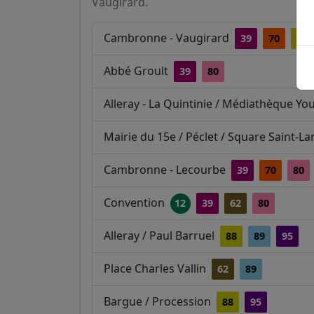
Vaugirard.
Cambronne - Vaugirard
39
70
88
Abbé Groult
39
80
Alleray - La Quintinie / Médiathèque Y
Mairie du 15e / Péclet / Square Saint-L
Cambronne - Lecourbe
39
70
80
Convention
12
39
62
80
Alleray / Paul Barruel
88
89
95
Place Charles Vallin
62
89
Bargue / Procession
88
95