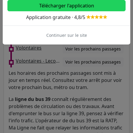
Télécharger l'application
Vaugirard
Voir les prochains passages
Application gratuite · 4,8/5
Vaugirard - Croix-Nivert
Voir les prochains passages
Victor Hugo
Continuer sur le site
Voir les prochains passages
Volontaires
Voir les prochains passages
Volontaires - Lecourbe
Voir les prochains passages
Les horaires des prochains passages sont mis à
jour en temps réel. Consultez votre arrêt pour voir
votre prochain bus, métro ou tram.
La
ligne du bus 39
connaît régulièrement des
problèmes de circulation ou des travaux. Avant
d'emprunter le bus sur la ligne 39, pensez à vérifier
l'info trafic. L'opérateur de du bus 39 est la RATP,
Ma Ligne ne fait que relayer les informations trafic