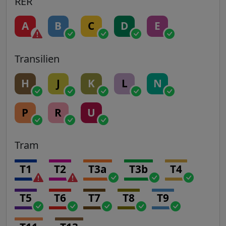
RER
A
B
C
D
E
Transilien
H
J
K
L
N
P
R
U
Tram
T1
T2
T3a
T3b
T4
T5
T6
T7
T8
T9