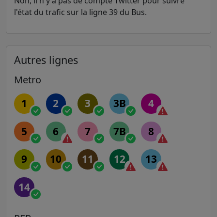
Non, il n'y a pas de compte Twitter pour suivre
l'état du trafic sur la ligne 39 du Bus.
Autres lignes
Metro
1
2
3
3B
4
5
6
7
7B
8
9
10
11
12
13
14