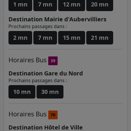
1 mn
7 mn
12 mn
20 mn
Destination Mairie d'Aubervilliers
Prochains passages dans :
2 mn
7 mn
15 mn
21 mn
Horaires
Bus
39
Destination Gare du Nord
Prochains passages dans :
10 mn
30 mn
Horaires
Bus
70
Destination Hôtel de Ville