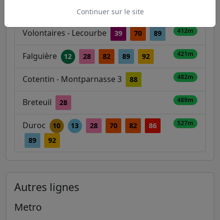
401m
Institut Pasteur
88
95
Continuer sur le site
412m
Volontaires - Lecourbe
39
70
89
421m
Falguière
12
28
82
89
92
482m
Cotentin - Montparnasse 3
88
489m
Breteuil
28
527m
Duroc
10
13
28
70
82
86
89
92
Autres lignes
Metro