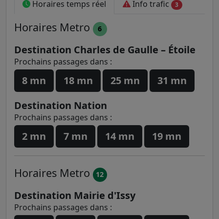
Horaires temps réel
Info trafic
3
Horaires
Metro
6
Destination Charles de Gaulle – Étoile
Prochains passages dans :
8 mn
18 mn
25 mn
31 mn
Destination Nation
Prochains passages dans :
2 mn
7 mn
14 mn
19 mn
Horaires
Metro
12
Destination Mairie d'Issy
Prochains passages dans :