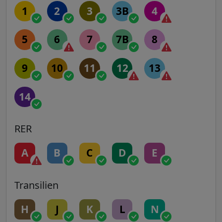
1
2
3
3B
4
5
6
7
7B
8
9
10
11
12
13
14
RER
A
B
C
D
E
Transilien
H
J
K
L
N