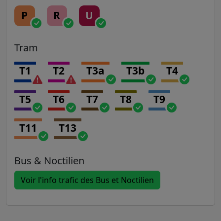
P
R
U
Tram
T1
T2
T3a
T3b
T4
T5
T6
T7
T8
T9
T11
T13
Bus & Noctilien
Voir l'info trafic des Bus et Noctilien