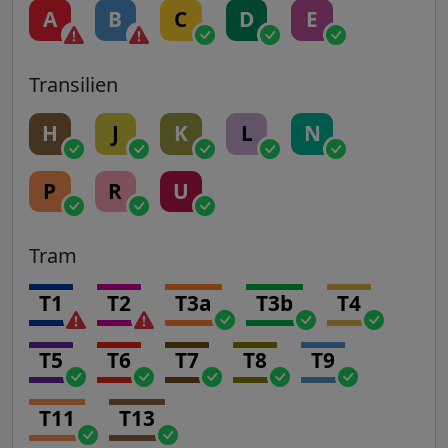
A
B
C
D
E
Transilien
H
J
K
L
N
P
R
U
Tram
T1
T2
T3a
T3b
T4
T5
T6
T7
T8
T9
T11
T13