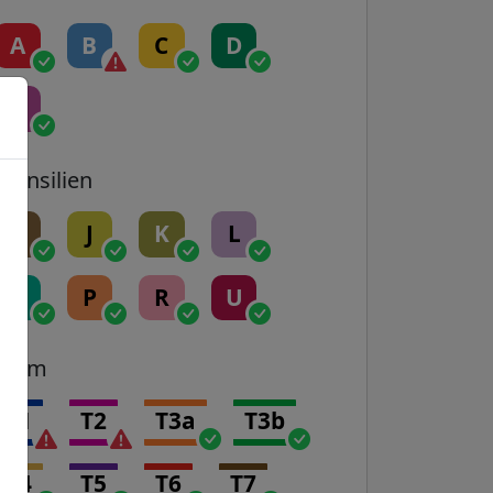
A
B
C
D
E
Transilien
H
J
K
L
N
P
R
U
Tram
T1
T2
T3a
T3b
T4
T5
T6
T7