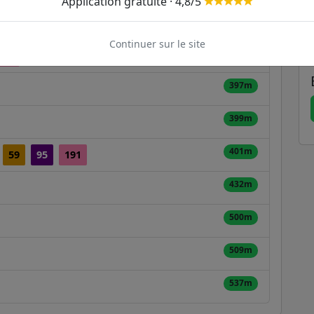
Application gratuite · 4,8/5
213m
Continuer sur le site
350m
191
T3a
397m
399m
401m
59
95
191
432m
500m
509m
537m