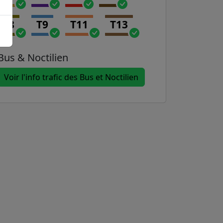
T8
T9
T11
T13
Bus & Noctilien
Voir l'info trafic des Bus et Noctilien