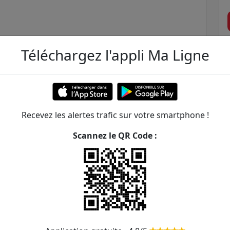
Téléchargez l'appli Ma Ligne
Recevez les alertes trafic sur votre smartphone !
Scannez le QR Code :
ncion
ER et transilien situées à moins de 1km du tram
156m