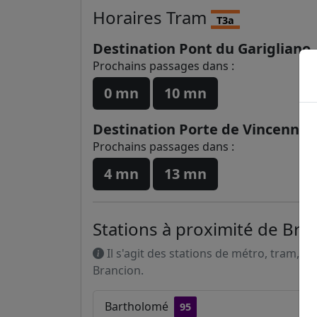
Horaires
Tram
T3a
Destination Pont du Garigliano
Prochains passages dans :
0 mn
10 mn
Destination Porte de Vincennes
Prochains passages dans :
4 mn
13 mn
Stations à proximité de Bra
Il s'agit des stations de métro, tram, R
Brancion.
Bartholomé
95