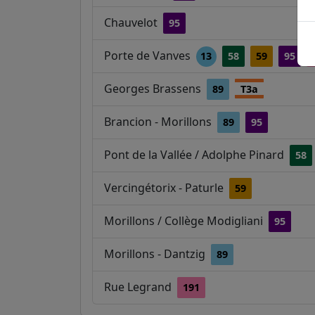
Chauvelot
95
Porte de Vanves
13
58
59
95
Georges Brassens
89
T3a
Brancion - Morillons
89
95
Pont de la Vallée / Adolphe Pinard
58
Vercingétorix - Paturle
59
Morillons / Collège Modigliani
95
Morillons - Dantzig
89
Rue Legrand
191