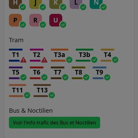
H
J
K
L
N
P
R
U
Tram
T1
T2
T3a
T3b
T4
T5
T6
T7
T8
T9
T11
T13
Bus & Noctilien
Voir l'info trafic des Bus et Noctilien