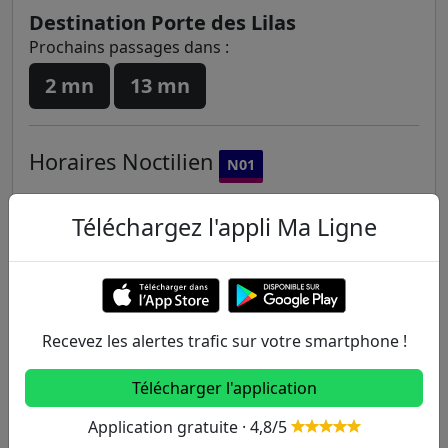
Destination Porte des Lilas
Prochains passages dans :
2 mn
13 mn
Horaires
Noctilien
N01
Téléchargez l'appli Ma Ligne
Horaires
Noctilien
N02
Horaires
Noctilien
N12
Recevez les alertes trafic sur votre smartphone !
Horaires
Noctilien
N13
Télécharger l'application
Application gratuite · 4,8/5