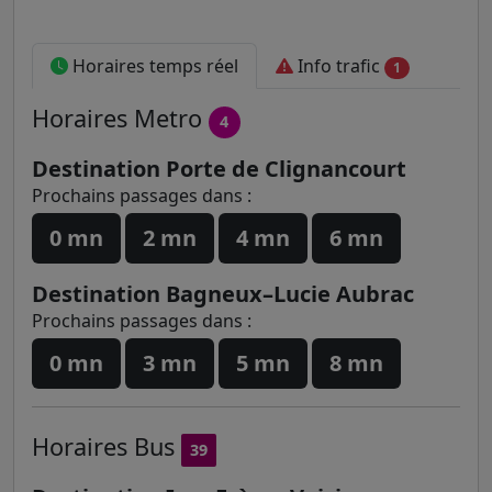
Horaires temps réel
Info trafic
1
Horaires
Metro
4
Destination Porte de Clignancourt
Prochains passages dans :
0 mn
2 mn
4 mn
6 mn
Destination Bagneux–Lucie Aubrac
Prochains passages dans :
0 mn
3 mn
5 mn
8 mn
Horaires
Bus
39