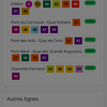
501m
Odéon
4
10
58
63
70
86
87
96
516m
Pont du Carrousel - Quai Voltaire
27
39
68
69
87
95
517m
Pont des Arts - Quai de Conti
27
87
Pont Neuf - Quai des Grands Augustins
533m
27
58
70
87
555m
Charlotte Perriand
63
68
83
84
94
Autres lignes