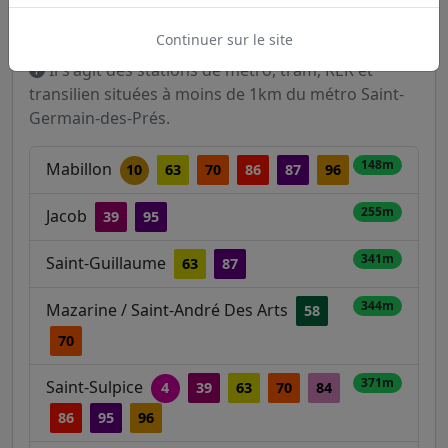
Stations à proximité de Saint-
Germain-des-Prés
Continuer sur le site
Il s'agit des stations de métro, tram, RER et
transilien situées à moins de 1km du métro Saint-
Germain-des-Prés.
148m
Mabillon
10
63
70
86
87
96
255m
Jacob
39
95
341m
Saint-Guillaume
63
87
344m
Mazarine / Saint-André Des Arts
58
70
371m
Saint-Sulpice
4
39
63
70
84
86
95
96