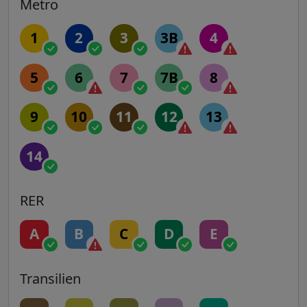
Metro
1
2
3
3B
4
5
6
7
7B
8
9
10
11
12
13
14
RER
A
B
C
D
E
Transilien