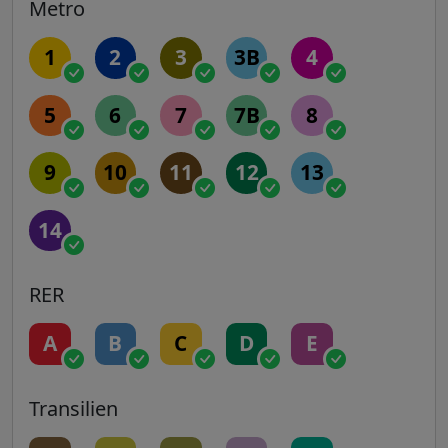
Metro
1
2
3
3B
4
5
6
7
7B
8
9
10
11
12
13
14
RER
A
B
C
D
E
Transilien