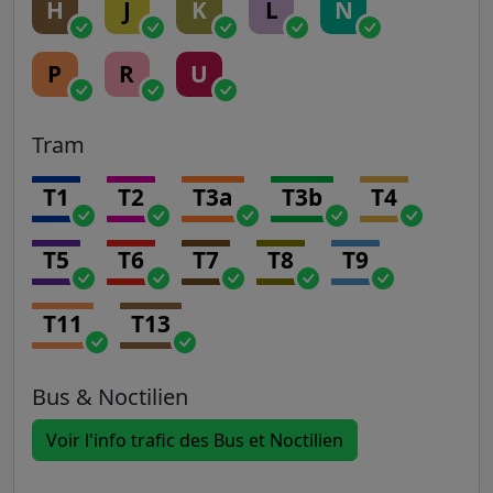
H
J
K
L
N
P
R
U
Tram
T1
T2
T3a
T3b
T4
T5
T6
T7
T8
T9
T11
T13
Bus & Noctilien
Voir l'info trafic des Bus et Noctilien