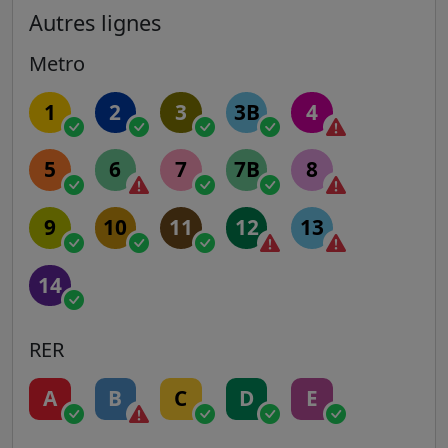
Autres lignes
Metro
1
2
3
3B
4
5
6
7
7B
8
9
10
11
12
13
14
RER
A
B
C
D
E