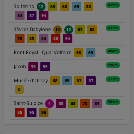
415m
Solférino
12
63
68
69
83
84
87
94
432m
Sèvres Babylone
10
12
63
68
70
83
84
86
94
484m
Pont Royal - Quai Voltaire
68
69
516m
Jacob
39
95
577m
Musée d'Orsay
68
69
83
87
C
581m
Saint-Sulpice
4
39
63
70
84
86
95
96