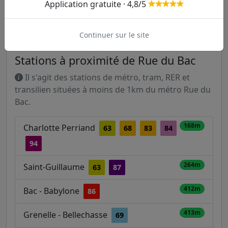
Prochains passages dans :
Application gratuite · 4,8/5
13 mn
29 mn
Continuer sur le site
Stations à proximité de Rue du Bac
Il s'agit des stations de métro, tram, RER et
transilien situées à moins de 1km du métro Rue du
Bac.
168m
Charlotte Perriand
63
68
83
84
94
264m
Saint-Guillaume
63
87
412m
Bac - Babylone
86
413m
Grenelle - Bellechasse
69