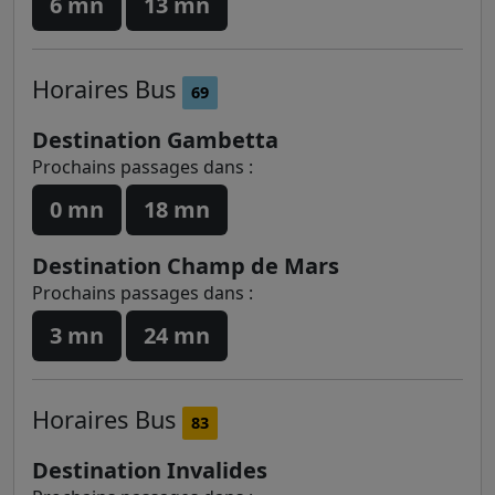
6 mn
13 mn
Horaires
Bus
69
Destination Gambetta
Prochains passages dans :
0 mn
18 mn
Destination Champ de Mars
Prochains passages dans :
3 mn
24 mn
Horaires
Bus
83
Destination Invalides