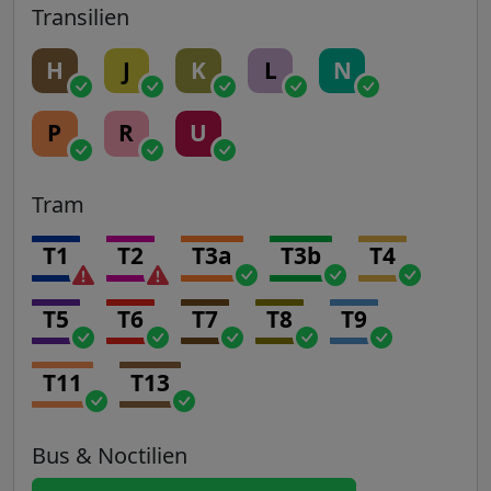
Transilien
H
J
K
L
N
P
R
U
Tram
T1
T2
T3a
T3b
T4
T5
T6
T7
T8
T9
T11
T13
Bus & Noctilien