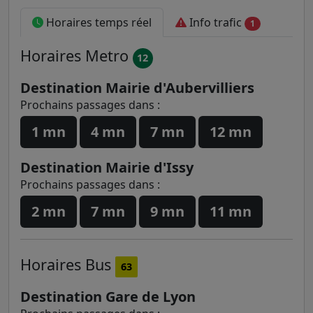
Horaires temps réel
Info trafic
1
Horaires
Metro
12
Destination Mairie d'Aubervilliers
Prochains passages dans :
1 mn
4 mn
7 mn
12 mn
Destination Mairie d'Issy
Prochains passages dans :
2 mn
7 mn
9 mn
11 mn
Horaires
Bus
63
Destination Gare de Lyon