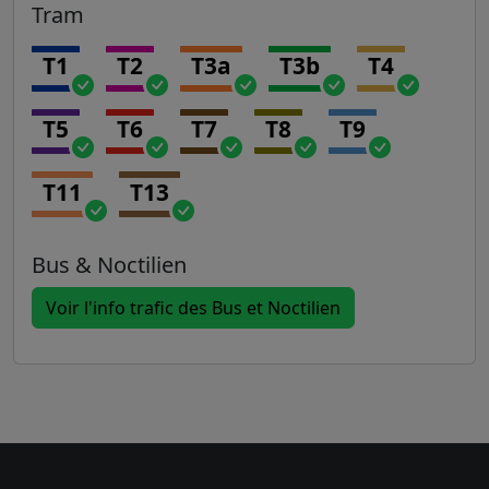
Tram
T1
T2
T3a
T3b
T4
T5
T6
T7
T8
T9
T11
T13
Bus & Noctilien
Voir l'info trafic des Bus et Noctilien