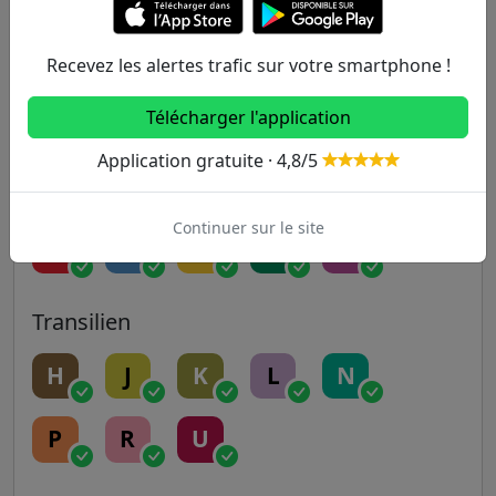
9
10
11
12
13
Recevez les alertes trafic sur votre smartphone !
Télécharger l'application
14
Application gratuite · 4,8/5
RER
Continuer sur le site
A
B
C
D
E
Transilien
H
J
K
L
N
P
R
U