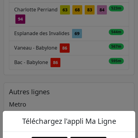
523m
Charlotte Perriand
63
68
83
84
94
544m
Esplanade des Invalides
69
567m
Vaneau - Babylone
86
595m
Bac - Babylone
86
Autres lignes
Metro
1
2
3
3B
4
Téléchargez l'appli Ma Ligne
5
6
7
7B
8