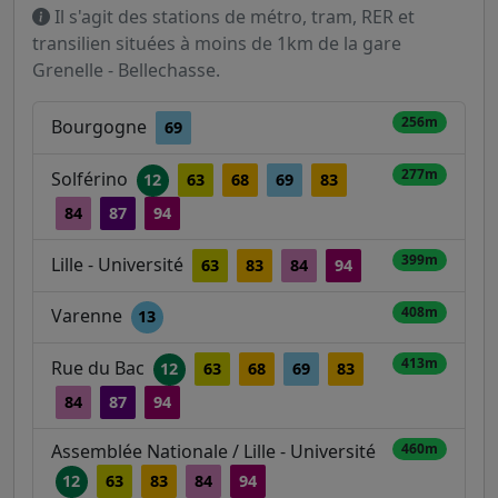
Il s'agit des stations de métro, tram, RER et
transilien situées à moins de 1km de la gare
Grenelle - Bellechasse.
256m
Bourgogne
69
277m
Solférino
12
63
68
69
83
84
87
94
399m
Lille - Université
63
83
84
94
408m
Varenne
13
413m
Rue du Bac
12
63
68
69
83
84
87
94
Assemblée Nationale / Lille - Université
460m
12
63
83
84
94