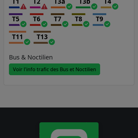
T1
T2
T3a
T3b
T4
T5
T6
T7
T8
T9
T11
T13
Bus & Noctilien
Voir l'info trafic des Bus et Noctilien