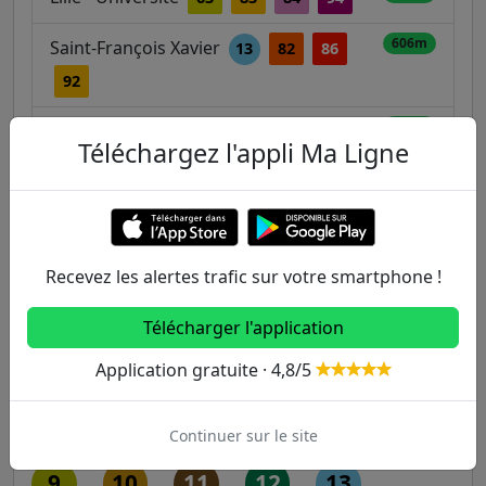
606m
Saint-François Xavier
13
82
86
92
Assemblée Nationale / Lille - Université
615m
Téléchargez l'appli Ma Ligne
12
63
83
84
94
Autres lignes
Recevez les alertes trafic sur votre smartphone !
Metro
Télécharger l'application
1
2
3
3B
4
Application gratuite · 4,8/5
5
6
7
7B
8
Continuer sur le site
9
10
11
12
13