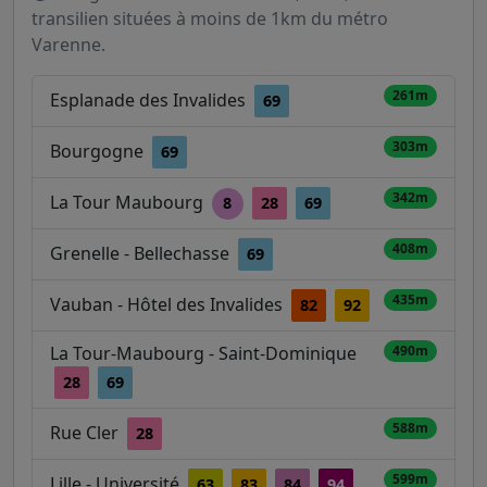
transilien situées à moins de 1km du métro
Varenne.
261m
Esplanade des Invalides
69
303m
Bourgogne
69
342m
La Tour Maubourg
8
28
69
408m
Grenelle - Bellechasse
69
435m
Vauban - Hôtel des Invalides
82
92
La Tour-Maubourg - Saint-Dominique
490m
28
69
588m
Rue Cler
28
599m
Lille - Université
63
83
84
94