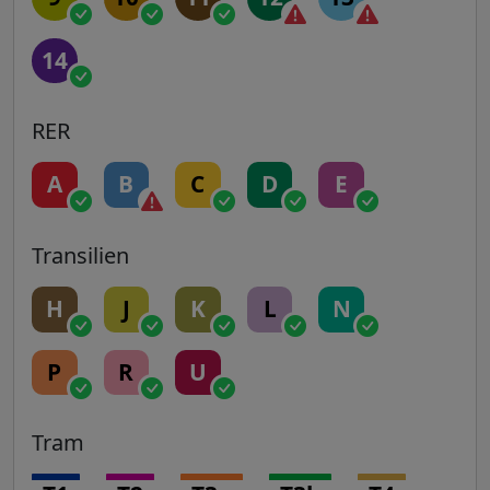
14
RER
A
B
C
D
E
Transilien
H
J
K
L
N
P
R
U
Tram