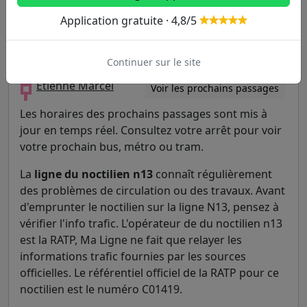
Application gratuite · 4,8/5
Volontaires
Voir les prochains passages
Volontaires - Lecourbe
Voir les prochains passages
Continuer sur le site
Étienne Marcel
Voir les prochains passages
Les horaires des prochains passages sont mis à
jour en temps réel. Consultez votre arrêt pour voir
votre prochain bus, métro ou tram.
La
ligne du noctilien n13
connaît régulièrement
des problèmes de circulation ou des travaux. Avant
d'emprunter le noctilien sur la ligne N13, pensez à
vérifier l'info trafic. L'opérateur de du noctilien n13
est la RATP, Ma Ligne ne fait que relayer les
informations trafic fournies par les sources
officielles. Le référentiel officiel de la RATP pour ce
noctilien est le numéro C01419.