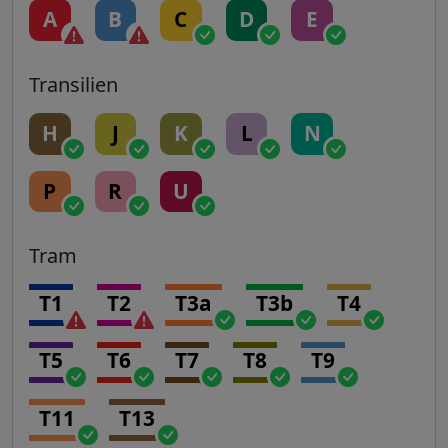
A
B
C
D
E
Transilien
H
J
K
L
N
P
R
U
Tram
T1
T2
T3a
T3b
T4
T5
T6
T7
T8
T9
T11
T13