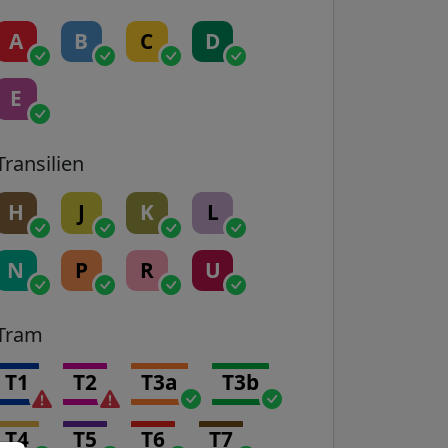
A
B
C
D
E
Transilien
H
J
K
L
N
P
R
U
Tram
T1
T2
T3a
T3b
T4
T5
T6
T7