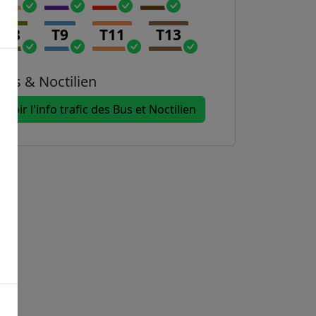
T8
T9
T11
T13
Bus & Noctilien
Voir l'info trafic des Bus et Noctilien