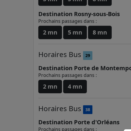
Destination Rosny-sous-Bois
Prochains passages dans :
2 mn
5 mn
8 mn
Horaires
Bus
29
Destination Porte de Montempo
Prochains passages dans :
2 mn
4 mn
Horaires
Bus
38
Destination Porte d'Orléans
Prochains passages dans :