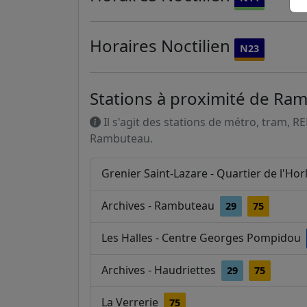
Horaires
Noctilien
N23
Stations à proximité de Ra
Il s'agit des stations de métro, tram, R
Rambuteau.
Grenier Saint-Lazare - Quartier de l'Ho
Archives - Rambuteau
29
75
Les Halles - Centre Georges Pompidou
Archives - Haudriettes
29
75
La Verrerie
75