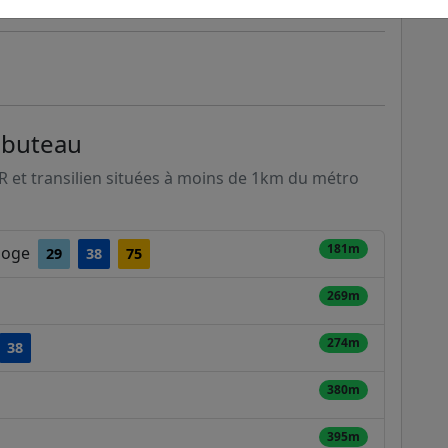
mbuteau
ER et transilien situées à moins de 1km du métro
181m
rloge
29
38
75
269m
274m
38
380m
395m