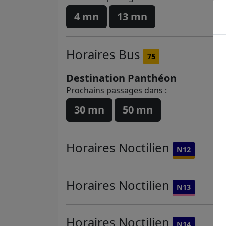
4 mn
13 mn
Horaires
Bus
75
Destination Panthéon
Prochains passages dans :
30 mn
50 mn
Horaires
Noctilien
N12
Horaires
Noctilien
N13
Horaires
Noctilien
N14