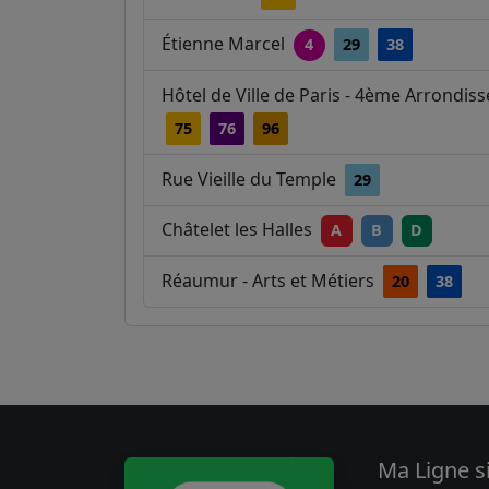
Étienne Marcel
4
29
38
Hôtel de Ville de Paris - 4ème Arrondi
75
76
96
Rue Vieille du Temple
29
Châtelet les Halles
A
B
D
Réaumur - Arts et Métiers
20
38
Ma Ligne s