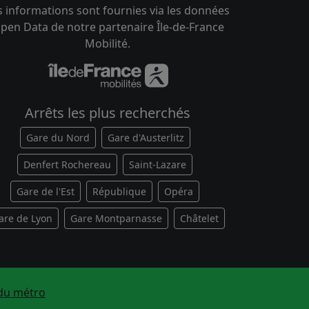
s informations sont fournies via les données
pen Data de notre partenaire Île-de-France
Mobilité.
Arrêts les plus recherchés
Gare du Nord
Gare d'Austerlitz
Denfert Rochereau
Saint-Lazare
Gare de l'Est
République
Opéra
are de Lyon
Gare Montparnasse
Châtelet
du métro