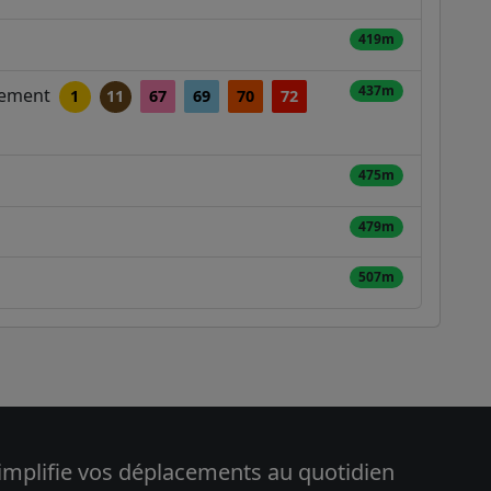
419m
437m
ssement
1
11
67
69
70
72
475m
479m
507m
implifie vos déplacements au quotidien