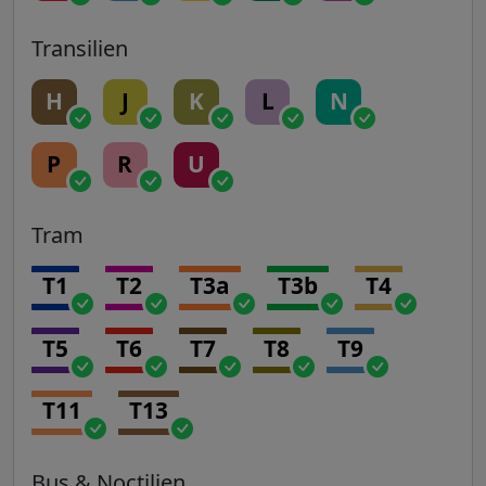
Transilien
H
J
K
L
N
P
R
U
Tram
T1
T2
T3a
T3b
T4
T5
T6
T7
T8
T9
T11
T13
Bus & Noctilien