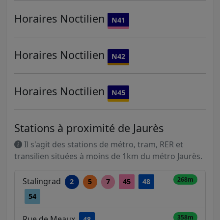
Horaires
Noctilien
N41
Horaires
Noctilien
N42
Horaires
Noctilien
N45
Stations à proximité de Jaurès
Il s'agit des stations de métro, tram, RER et
transilien situées à moins de 1km du métro Jaurès.
268m
Stalingrad
2
5
7
45
48
54
358m
Rue de Meaux
48