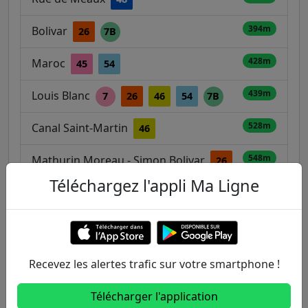
394m
Bolivar
26
7B
428m
Maroc
45
54
439m
Louis Blanc
7
26
46
54
7B
528m
Canal Saint-Martin
46
548m
Mathurin Moreau - Simon Bolivar
26
Téléchargez l'appli Ma Ligne
75
572m
Colonel Fabien
2
46
75
631m
Riquet
7
54
Recevez les alertes trafic sur votre smartphone !
649m
Château Landon
7
26
46
54
Télécharger l'application