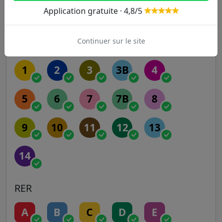
Application gratuite · 4,8/5
Autres lignes
Continuer sur le site
Metro
1
2
3
3B
4
5
6
7
7B
8
9
10
11
12
13
14
RER
A
B
C
D
E