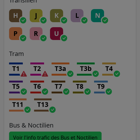
Transilien
H
J
K
L
N
P
R
U
Tram
T1
T2
T3a
T3b
T4
T5
T6
T7
T8
T9
T11
T13
Bus & Noctilien
Voir l'info trafic des Bus et Noctilien