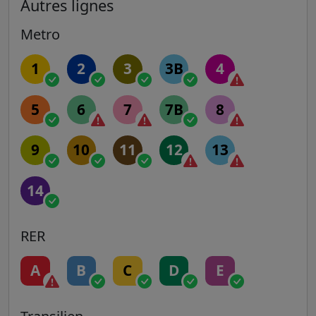
Autres lignes
Metro
1
2
3
3B
4
5
6
7
7B
8
9
10
11
12
13
14
RER
A
B
C
D
E