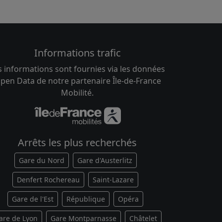
Informations trafic
s informations sont fournies via les données
pen Data de notre partenaire Île-de-France
Mobilité.
Arrêts les plus recherchés
Gare du Nord
Gare d'Austerlitz
Denfert Rochereau
Saint-Lazare
Gare de l'Est
République
Opéra
are de Lyon
Gare Montparnasse
Châtelet