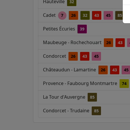
Hauteville
32
Cadet
7
26
32
43
45
85
Petites Écuries
39
Maubeuge - Rochechouart
26
43
Condorcet
26
43
45
Châteaudun - Lamartine
26
43
45
Provence - Faubourg Montmartre
74
La Tour d'Auvergne
85
Condorcet - Trudaine
85