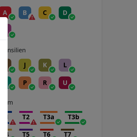
A
B
C
D
E
Transilien
H
J
K
L
N
P
R
U
Tram
T1
T2
T3a
T3b
T4
T5
T6
T7