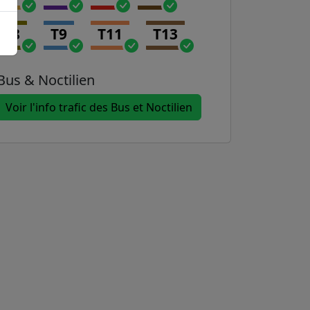
T8
T9
T11
T13
Bus & Noctilien
Voir l'info trafic des Bus et Noctilien