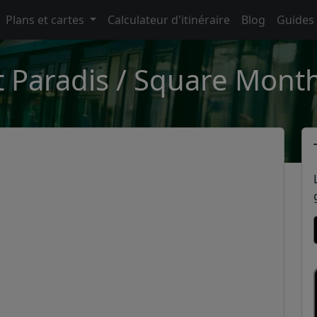
Plans et cartes
Calculateur d'itinéraire
Blog
Guides
t Paradis / Square Mont