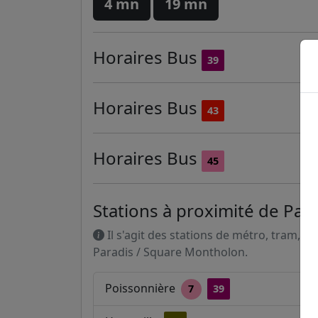
4 mn
19 mn
Horaires
Bus
39
Horaires
Bus
43
Horaires
Bus
45
Stations à proximité de Par
Il s'agit des stations de métro, tram, R
Paradis / Square Montholon.
Poissonnière
7
39