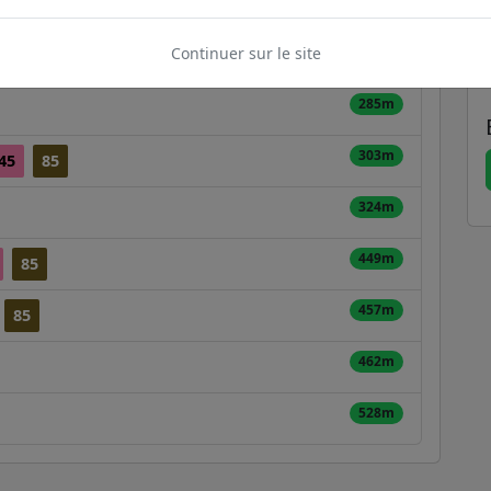
207m
Continuer sur le site
225m
285m
303m
45
85
324m
449m
85
457m
85
462m
528m