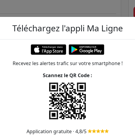
Téléchargez l'appli Ma Ligne
Recevez les alertes trafic sur votre smartphone !
Scannez le QR Code :
adis / Square Montholon
ER et transilien situées à moins de 1km de la gare
118m
Application gratuite · 4,8/5