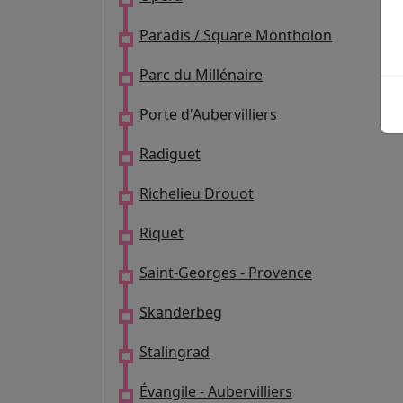
Paradis / Square Montholon
Parc du Millénaire
Porte d'Aubervilliers
Radiguet
Richelieu Drouot
Riquet
Saint-Georges - Provence
Skanderbeg
Stalingrad
Évangile - Aubervilliers