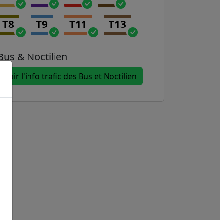
T8
T9
T11
T13
Bus & Noctilien
Voir l'info trafic des Bus et Noctilien