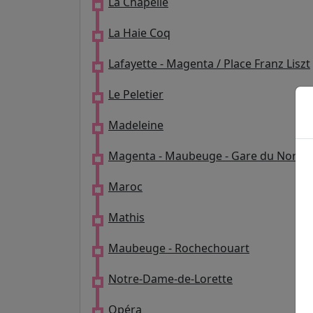
La Chapelle
La Haie Coq
Lafayette - Magenta / Place Franz Liszt
Le Peletier
Madeleine
Magenta - Maubeuge - Gare du Nord
Maroc
Mathis
Maubeuge - Rochechouart
Notre-Dame-de-Lorette
Opéra