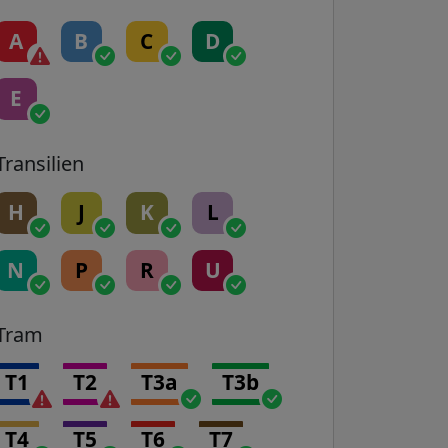
A
B
C
D
E
Transilien
H
J
K
L
N
P
R
U
Tram
T1
T2
T3a
T3b
T4
T5
T6
T7