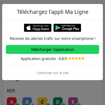
Téléchargez l'appli Ma Ligne
Autres lignes
Metro
1
2
3
3B
4
Recevez les alertes trafic sur votre smartphone !
5
6
7
7B
8
Télécharger l'application
Application gratuite · 4,8/5
9
10
11
12
13
Continuer sur le site
14
RER
A
B
C
D
E