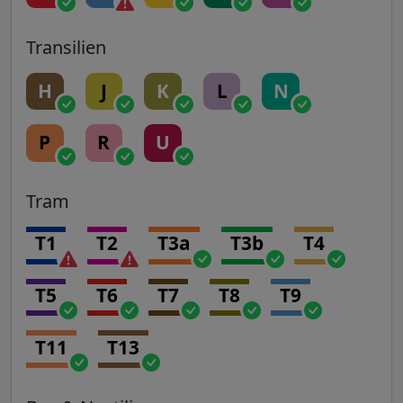
Transilien
H
J
K
L
N
P
R
U
Tram
T1
T2
T3a
T3b
T4
T5
T6
T7
T8
T9
T11
T13