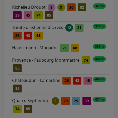
323m
Richelieu Drouot
8
9
20
32
39
45
74
85
376m
Trinité d'Estienne d'Orves
12
21
26
43
68
389m
Haussmann - Mogador
21
68
444m
Provence - Faubourg Montmartre
74
85
469m
Châteaudun - Lamartine
26
43
45
85
474m
Quatre Septembre
3
20
29
39
74
85