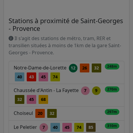
Stations à proximité de Saint-Georges
- Provence
Il s'agit des stations de métro, tram, RER et
transilien situées à moins de 1km de la gare Saint-
Georges - Provence.
248m
Notre-Dame-de-Lorette
12
26
32
40
43
45
74
270m
Chaussée d'Antin - La Fayette
7
9
32
45
68
297m
Choiseul
20
32
310m
Le Peletier
7
40
45
74
85