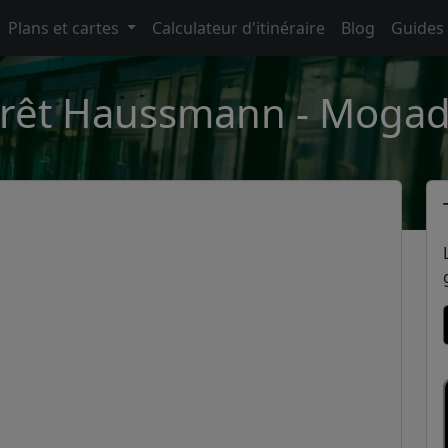
Plans et cartes
Calculateur d'itinéraire
Blog
Guides
rêt Haussmann - Moga