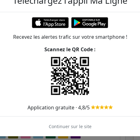
Téléchargez l'appli Ma Ligne
aussmann - Mogador
ER et transilien situées à moins de 1km de la gare
Recevez les alertes trafic sur votre smartphone !
Scannez le QR Code :
183m
32
45
68
234m
95
A
285m
6
43
68
311m
27
29
32
42
66
95
Application gratuite · 4,8/5
319m
Continuer sur le site
381m
29
32
45
52
66
68
95