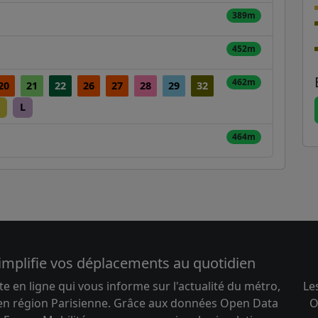
389m
452m
462m
20
21
22
26
27
28
29
32
L
464m
implifie vos déplacements au quotidien
te en ligne qui vous informe sur l'actualité du métro,
Le
 en région Parisienne. Grâce aux données Open Data
O