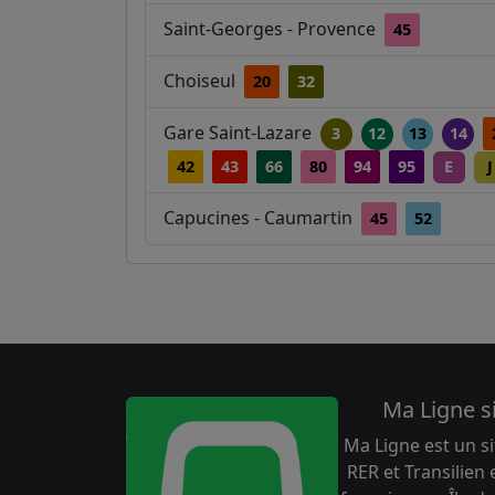
Saint-Georges - Provence
45
Choiseul
20
32
Gare Saint-Lazare
3
12
13
14
42
43
66
80
94
95
E
J
Capucines - Caumartin
45
52
Ma Ligne s
Ma Ligne est un si
RER et Transilien