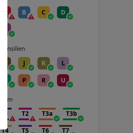
A
B
C
D
E
Transilien
H
J
K
L
N
P
R
U
Tram
T1
T2
T3a
T3b
T4
T5
T6
T7