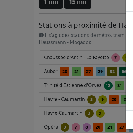
1 mn
15 mn
Stations à proximité de H
Il s'agit des stations de métro, tram, R
Haussmann - Mogador.
Chaussée d'Antin - La Fayette
7
9
Auber
20
21
27
29
32
66
Trinité d'Estienne d'Orves
12
21
2
Havre - Caumartin
3
9
20
21
Havre-Caumartin
3
9
Opéra
3
7
8
20
21
27