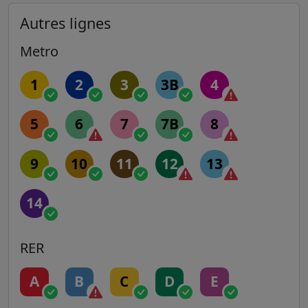
Autres lignes
Metro
1
2
3
3B
4
5
6
7
7B
8
9
10
11
12
13
14
RER
A
B
C
D
E