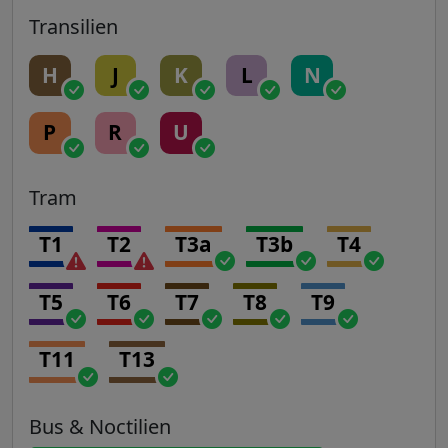
Transilien
H
J
K
L
N
P
R
U
Tram
T1
T2
T3a
T3b
T4
T5
T6
T7
T8
T9
T11
T13
Bus & Noctilien