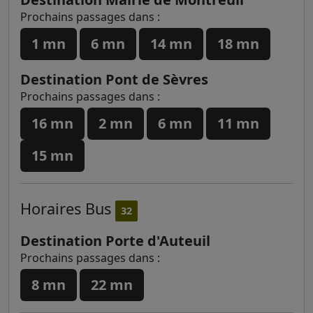
Prochains passages dans :
1 mn
6 mn
14 mn
18 mn
Destination Pont de Sèvres
Prochains passages dans :
16 mn
2 mn
6 mn
11 mn
15 mn
Horaires
Bus
32
Destination Porte d'Auteuil
Prochains passages dans :
8 mn
22 mn