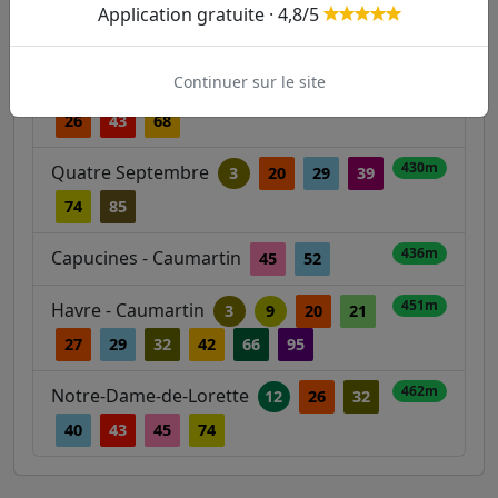
Application gratuite · 4,8/5
270m
Saint-Georges - Provence
45
Continuer sur le site
374m
Trinité d'Estienne d'Orves
12
21
26
43
68
430m
Quatre Septembre
3
20
29
39
74
85
436m
Capucines - Caumartin
45
52
451m
Havre - Caumartin
3
9
20
21
27
29
32
42
66
95
462m
Notre-Dame-de-Lorette
12
26
32
40
43
45
74