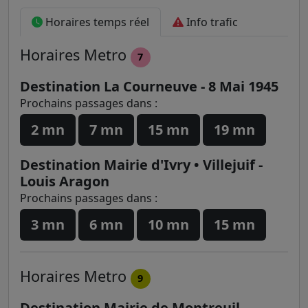
Horaires temps réel
Info trafic
Horaires
Metro
7
Destination La Courneuve - 8 Mai 1945
Prochains passages dans :
2 mn
7 mn
15 mn
19 mn
Destination Mairie d'Ivry • Villejuif -
Louis Aragon
Prochains passages dans :
3 mn
6 mn
10 mn
15 mn
Horaires
Metro
9
Destination Mairie de Montreuil