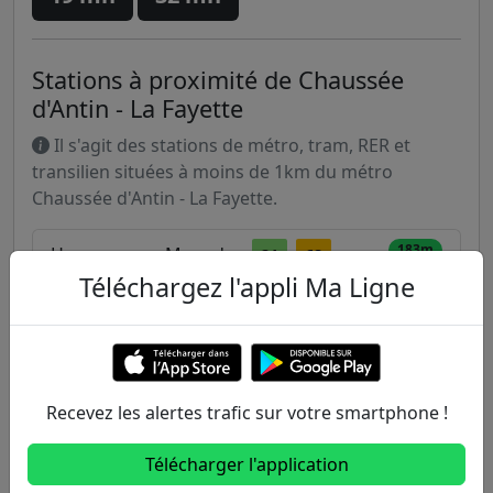
Stations à proximité de Chaussée
d'Antin - La Fayette
Il s'agit des stations de métro, tram, RER et
transilien situées à moins de 1km du métro
Chaussée d'Antin - La Fayette.
183m
Haussmann - Mogador
21
68
Téléchargez l'appli Ma Ligne
260m
Auber
20
21
27
29
32
66
95
A
263m
Opéra
3
7
8
20
21
27
Recevez les alertes trafic sur votre smartphone !
29
32
45
52
66
68
95
Télécharger l'application
270m
Choiseul
20
32