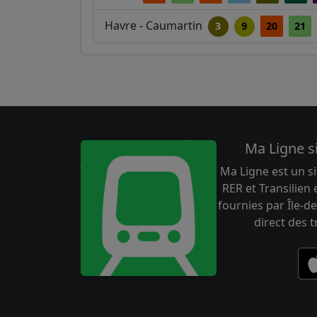
Havre - Caumartin
3
9
20
21
Ma Ligne s
Ma Ligne est un si
RER et Transilien
fournies par Île-de
direct des 