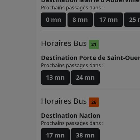
Prochains passages dans :
0 mn
8 mn
17 mn
25
Horaires
Bus
21
Destination Porte de Saint-Ouen
Prochains passages dans :
13 mn
24 mn
Horaires
Bus
26
Destination Nation
Prochains passages dans :
17 mn
38 mn