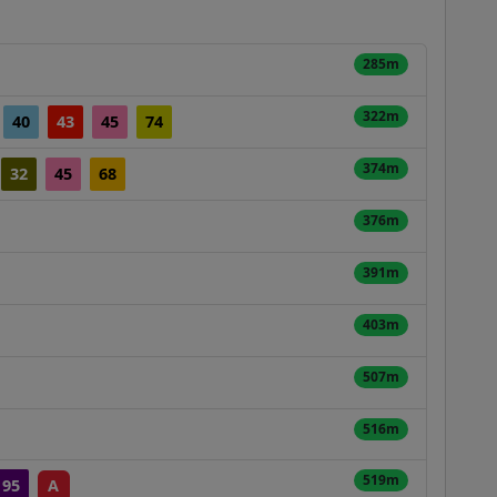
285m
322m
40
43
45
74
374m
32
45
68
376m
391m
403m
507m
516m
519m
95
A