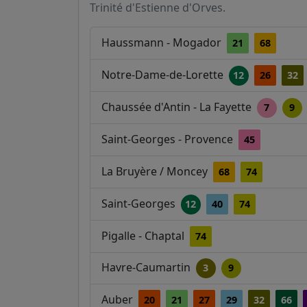
Trinité d'Estienne d'Orves.
Haussmann - Mogador
21
68
Notre-Dame-de-Lorette
12
26
32
Chaussée d'Antin - La Fayette
7
9
Saint-Georges - Provence
45
La Bruyère / Moncey
68
74
Saint-Georges
12
40
74
Pigalle - Chaptal
74
Havre-Caumartin
3
9
Auber
20
21
27
29
32
66