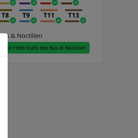
T8
T9
T11
T13
Bus & Noctilien
Voir l'info trafic des Bus et Noctilien