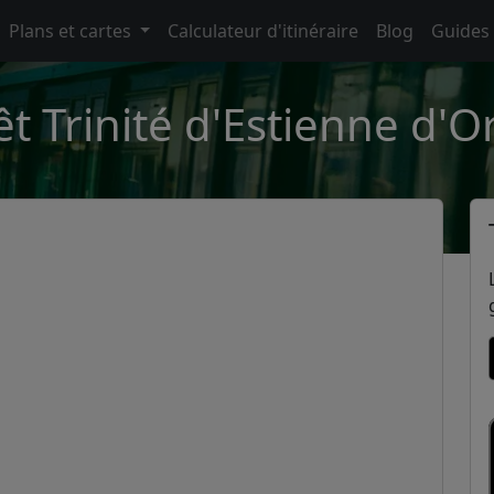
Plans et cartes
Calculateur d'itinéraire
Blog
Guides
êt Trinité d'Estienne d'O