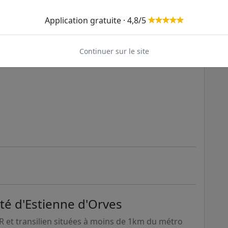
Application gratuite · 4,8/5
ge
Continuer sur le site
ité d'Estienne d'Orves
ER et transilien situées à moins de 1km du métro