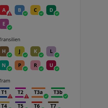
A
B
C
D
E
Transilien
H
J
K
L
N
P
R
U
Tram
T1
T2
T3a
T3b
T4
T5
T6
T7