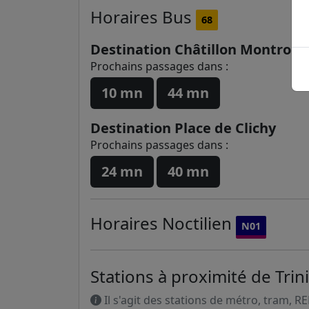
Horaires
Bus
68
Destination Châtillon Montrou
Prochains passages dans :
10 mn
44 mn
Destination Place de Clichy
Prochains passages dans :
24 mn
40 mn
Horaires
Noctilien
N01
Stations à proximité de Trin
Il s'agit des stations de métro, tram, R