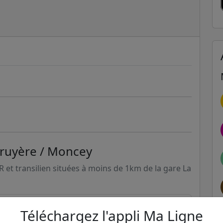
Bruyère / Moncey
ER et transilien situées à moins de 1km de la gare La
240m
Téléchargez l'appli Ma Ligne