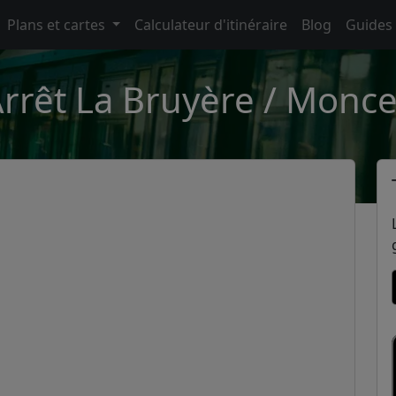
Plans et cartes
Calculateur d'itinéraire
Blog
Guides
rrêt La Bruyère / Monc