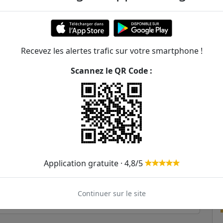
247m
356m
Recevez les alertes trafic sur votre smartphone !
391m
6
43
68
Scannez le QR Code :
436m
471m
484m
494m
Application gratuite · 4,8/5
532m
68
74
80
95
535m
Continuer sur le site