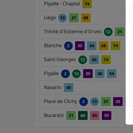
Pigalle - Chaptal
74
Liège
13
21
68
Trinité d'Estienne d'Orves
12
21
2
Blanche
2
30
54
68
74
Saint-Georges
12
40
74
Pigalle
2
12
30
40
54
Navarin
40
Place de Clichy
2
13
21
30
54
Bucarest
21
66
80
95