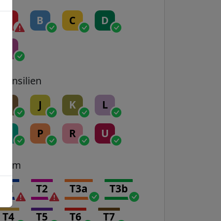
A
B
C
D
E
Transilien
H
J
K
L
N
P
R
U
Tram
T1
T2
T3a
T3b
T4
T5
T6
T7