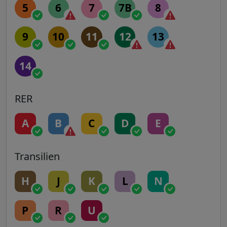
5
6
7
7B
8
9
10
11
12
13
14
RER
A
B
C
D
E
Transilien
H
J
K
L
N
P
R
U